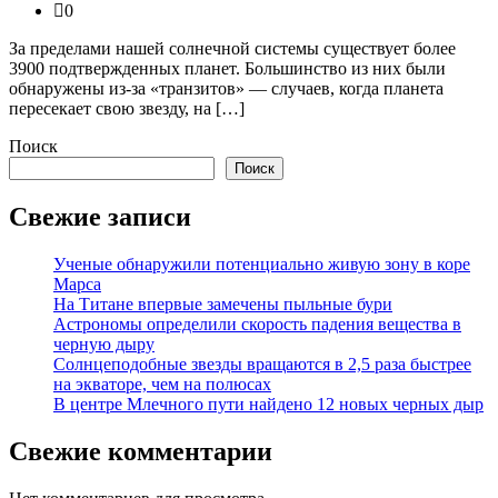
0
За пределами нашей солнечной системы существует более
3900 подтвержденных планет. Большинство из них были
обнаружены из-за «транзитов» — случаев, когда планета
пересекает свою звезду, на […]
Поиск
Поиск
Свежие записи
Ученые обнаружили потенциально живую зону в коре
Марса
На Титане впервые замечены пыльные бури
Астрономы определили скорость падения вещества в
черную дыру
Солнцеподобные звезды вращаются в 2,5 раза быстрее
на экваторе, чем на полюсах
В центре Млечного пути найдено 12 новых черных дыр
Свежие комментарии