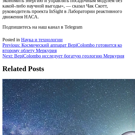
экономить энергию и управлять посадочным модулем без
какой-либо научной выгоды», — сказал Чак Скотт,
руководитель проекта InSight в Лаборатории реактивного
движения НАСА.
Подпишитесь на наш канал в Telegram
Posted in
Наука и технологии
Навигация
Previous:
Космический аппарат BepiColombo готовится ко
второму облету Меркурия
по
Next:
BepiColombo исследует богатую геологию Меркурия
записям
Related Posts