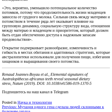
«Это, вероятно, уменьшило потенциальное количество
потомков, потому что продолжительность жизни младенцев
зависела от грудного молока. Сильная связь между матерями и
потомством в течение ряда лет оказывает влияние на
групповую динамику, социальную структуру вида, отношения
между матерью и младенцем и приоритетом, который должен
быть отдан обеспечению доступа к надежным запасам
продовольствия».
Открытие подчеркивает разнообразие, изменчивость и
гибкость в местах обитания и адаптивных стратегиях, которые
австралопитеки использовали для получения пищи, избегания
хищников и выращивания своего потомства.
Renaud Joannes-Boyau et al., Elemental signatures of
Australopithecus africanus teeth reveal seasonal dietary
stress, Nature (2019). DOI: 10.1038/s41586-019-1370-5
Подпишитесь на наш канал в Telegram
Posted in
Наука и технологии
Навигация
Previous:
Мутация одного гена сделала людей склонными к
болезням сердца