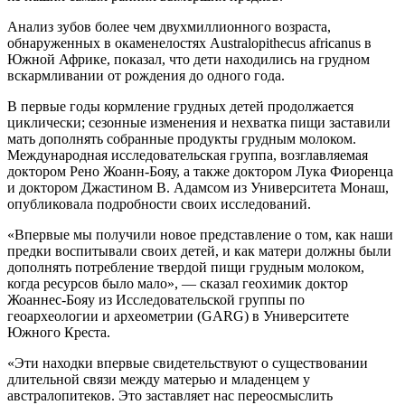
Анализ зубов более чем двухмиллионного возраста,
обнаруженных в окаменелостях Australopithecus africanus в
Южной Африке, показал, что дети находились на грудном
вскармливании от рождения до одного года.
В первые годы кормление грудных детей продолжается
циклически; сезонные изменения и нехватка пищи заставили
мать дополнять собранные продукты грудным молоком.
Международная исследовательская группа, возглавляемая
доктором Рено Жоанн-Бояу, а также доктором Лука Фиоренца
и доктором Джастином В. Адамсом из Университета Монаш,
опубликовала подробности своих исследований.
«Впервые мы получили новое представление о том, как наши
предки воспитывали своих детей, и как матери должны были
дополнять потребление твердой пищи грудным молоком,
когда ресурсов было мало», — сказал геохимик доктор
Жоаннес-Бояу из Исследовательской группы по
геоархеологии и археометрии (GARG) в Университете
Южного Креста.
«Эти находки впервые свидетельствуют о существовании
длительной связи между матерью и младенцем у
австралопитеков. Это заставляет нас переосмыслить