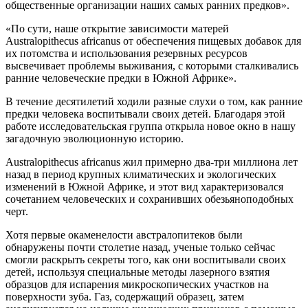
общественные организации наших самых ранних предков».
«По сути, наше открытие зависимости матерей
Australopithecus africanus от обеспечения пищевых добавок для
их потомства и использования резервных ресурсов
высвечивает проблемы выживания, с которыми сталкивались
ранние человеческие предки в Южной Африке».
В течение десятилетий ходили разные слухи о том, как ранние
предки человека воспитывали своих детей. Благодаря этой
работе исследовательская группа открыла новое окно в нашу
загадочную эволюционную историю.
Australopithecus africanus жил примерно два-три миллиона лет
назад в период крупных климатических и экологических
изменений в Южной Африке, и этот вид характеризовался
сочетанием человеческих и сохранивших обезьяноподобных
черт.
Хотя первые окаменелости австралопитеков были
обнаружены почти столетие назад, ученые только сейчас
смогли раскрыть секреты того, как они воспитывали своих
детей, используя специальные методы лазерного взятия
образцов для испарения микроскопических участков на
поверхности зуба. Газ, содержащий образец, затем