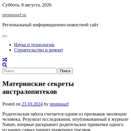
Skip
Суббота, 8 августа, 2026
to
promosurf.ru
content
Региональный информационно-новостной сайт
Наука и технологии
Строительство и ремонт
Найти:
Материнские секреты
австралопитеков
Posted on
23.10.2024
by
promosurf
Родительская забота считается одним из признаков эволюции
человека. Результат исследования, опубликованный в журнале
Nature, впервые раскрывает родительские привычки одного
из наших самых ранних вымерших предков.