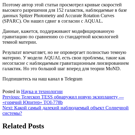
Поэтому автор этой статьи просмотрел кривые скоростей
высокого разрешения для 152 галактик, наблюдаемые в базе
данных Spitzer Photometry and Accurate Rotation Curves
(SPARC). Он нашел сдвиг в согласии с AQUAL.
Данные, кажется, поддерживают модифицированную
гравитацию по сравнению со стандартной космологией
темной материи.
Результат впечатляет, но не опровергает полностью темную
материю. У модели AQUAL есть свои проблемы, такие как
несогласие с наблюдаемым гравитационным линзированием
галактик. Но это большой шаг вперед для теории MoND.
Подпишитесь на наш канал в Telegram
Posted in
Наука и технологии
Навигация
Previous:
Телескоп TESS обнаружил новую экзопланету —
«горячий Юпитер» TOI-778b
по
Next:
Какой самый далекий наблюдаемый объект Солнечной
записям
системы?
Related Posts