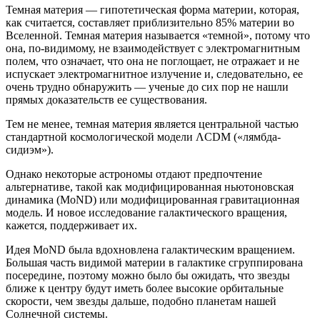
Темная материя — гипотетическая форма материи, которая,
как считается, составляет приблизительно 85% материи во
Вселенной. Темная материя называется «темной», потому что
она, по-видимому, не взаимодействует с электромагнитным
полем, что означает, что она не поглощает, не отражает и не
испускает электромагнитное излучение и, следовательно, ее
очень трудно обнаружить — ученые до сих пор не нашли
прямых доказательств ее существования.
Тем не менее, темная материя является центральной частью
стандартной космологической модели ΛCDM («лямбда-
сидиэм»).
Однако некоторые астрономы отдают предпочтение
альтернативе, такой как модифицированная ньютоновская
динамика (MoND) или модифицированная гравитационная
модель. И новое исследование галактического вращения,
кажется, поддерживает их.
Идея MoND была вдохновлена ​​галактическим вращением.
Большая часть видимой материи в галактике сгруппирована
посередине, поэтому можно было бы ожидать, что звезды
ближе к центру будут иметь более высокие орбитальные
скорости, чем звезды дальше, подобно планетам нашей
Солнечной системы.