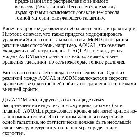
предсказанная по распределению видимого
вещества (белая линия). Несоответствие между
двумя кривыми объясняется добавлением ореола
темной материи, окружающего галактику.
Конечно, простое добавление небольшого числа к гравитации
Ньютона означает, что также придется модифицировать
уравнения Эйнштейна. Таким образом, MoND обобщается
различными способами, например, AQUAL, что означает
«квадратичный лагранжиан». И AQUAL, и стандартная
модель ΛCDM могут объяснить наблюдаемые кривые
вращения галактики, но есть некоторые тонкие различия.
Вот тут-то и появляется недавнее исследование. Одно из
различий между AQUAL и ΛCDM заключается в скорости
вращения звезд внутренней орбиты по сравнению со звездами
внешней орбиты.
Для ΛCDM и то, и другое должно определяться
распределением вещества, поэтому кривая должна быть
плавной. AQUAL предсказывает крошечный изгиб кривой из-
за динамики теории. Это слишком мало для измерения в
одной галактике, но статистически должен быть небольшой
сдвиг между внутренним и внешним распределением
скоростей.