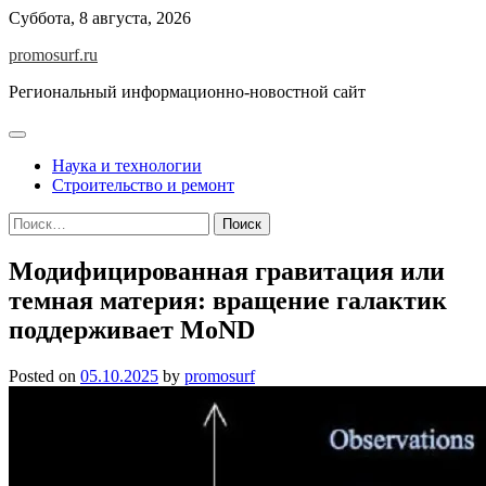
Skip
Суббота, 8 августа, 2026
to
promosurf.ru
content
Региональный информационно-новостной сайт
Наука и технологии
Строительство и ремонт
Найти:
Модифицированная гравитация или
темная материя: вращение галактик
поддерживает MoND
Posted on
05.10.2025
by
promosurf