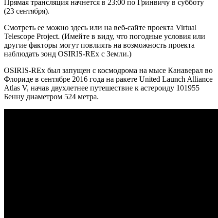
Прямая трансляция начнется в 23:00 по Гринвичу в субботу
(23 сентября).
Смотреть ее можно здесь или на веб-сайте проекта Virtual
Telescope Project. (Имейте в виду, что погодные условия или
другие факторы могут повлиять на возможность проекта
наблюдать зонд OSIRIS-REx с Земли.)
OSIRIS-REx был запущен с космодрома на мысе Канаверал во
Флориде в сентябре 2016 года на ракете United Launch Alliance
Atlas V, начав двухлетнее путешествие к астероиду 101955
Бенну диаметром 524 метра.