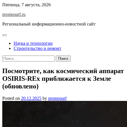
Skip
Пятница, 7 августа, 2026
to
promosurf.ru
content
Региональный информационно-новостной сайт
Наука и технологии
Строительство и ремонт
Найти:
Посмотрите, как космический аппарат
OSIRIS-REx приближается к Земле
(обновлено)
Posted on
20.12.2025
by
promosurf