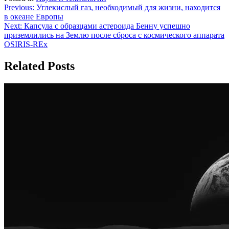
Навигация
Previous:
Углекислый газ, необходимый для жизни, находится
в океане Европы
по
Next:
Капсула с образцами астероида Бенну успешно
записям
приземлились на Землю после сброса с космического аппарата
OSIRIS-REx
Related Posts