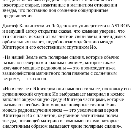
некоторые старые, неактивные в магнитном отношении
звезды, что поставило под сомнение общепринятые
представления.
Джозеф Каллингхэм из Лейденского университета и ASTRON
и ведущий автор открытия сказал, что команда уверена, что
эти сигналы исходят от магнитной связи звезд и невидимых
орбитальных планет, подобно взаимодействию между
Юпитером и его естественным спутником Ио.
«На нашей Земле есть полярные сияния, которые обычно
называют северным и южным сиянием, которые также
излучают мощные радиоволны — это происходит из-за
взаимодействия магнитного поля планеты с солнечным
ветром», — сказал он.
«Но в случае с Юпитером они намного сильнее, поскольку его
вулканический спутник Ио выбрасывает материал в космос,
заполняя окружающую среду Юпитера частицами, которые
вызывают необычайно мощные полярные сияния. Наша
модель радиоизлучения звезд — это увеличенная версия
Юпитера и Ио с планетой, окутанной магнитным полем
звезды, питающей материю огромными токами, которые
аналогичным образом вызывают яркие полярные сияния».