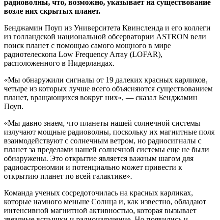
радиоволны, что, возможно, указывает на существование
возле них скрытых планет.
Бенджамин Поуп из Университета Квинсленда и его коллеги
из голландской национальной обсерватории ASTRON вели
поиск планет с помощью самого мощного в мире
радиотелескопа Low Frequency Array (LOFAR),
расположенного в Нидерландах.
«Мы обнаружили сигналы от 19 далеких красных карликов,
четыре из которых лучше всего объясняются существованием
планет, вращающихся вокруг них», — сказал Бенджамин
Поуп.
«Мы давно знаем, что планеты нашей солнечной системы
излучают мощные радиоволны, поскольку их магнитные поля
взаимодействуют с солнечным ветром, но радиосигналы с
планет за пределами нашей солнечной системы еще не были
обнаружены. Это открытие является важным шагом для
радиоастрономии и потенциально может привести к
открытию планет по всей галактике».
Команда ученых сосредоточилась на красных карликах,
которые намного меньше Солнца и, как известно, обладают
интенсивной магнитной активностью, которая вызывает
звездные вспышки и радиоизлучение. Но появились и