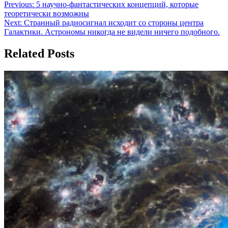
Навигация
Previous:
5 научно-фантастических концепций, которые
теоретически возможны
по
Next:
Странный радиосигнал исходит со стороны центра
записям
Галактики. Астрономы никогда не видели ничего подобного.
Related Posts