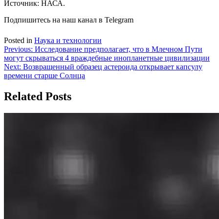
Источник: НАСА.
Подпишитесь на наш канал в Telegram
Posted in
Наука и технологии
Навигация
Previous:
Исследование предполагает, что в Млечном Пути
могут скрываться 4 враждебные инопланетные цивилизации
по
Next:
Возвращенный образец астероида открывает капсулу
записям
времени старше Солнца
Related Posts