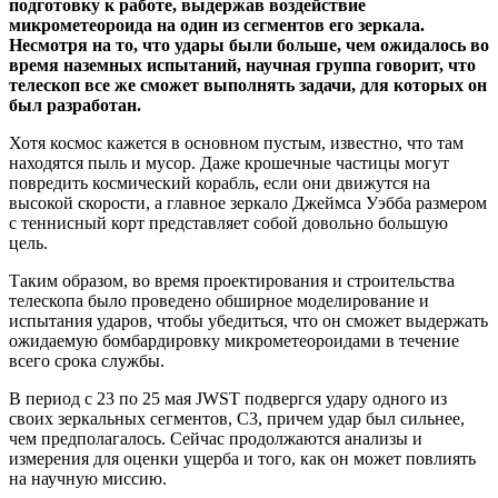
подготовку к работе, выдержав воздействие
микрометеороида на один из сегментов его зеркала.
Несмотря на то, что удары были больше, чем ожидалось во
время наземных испытаний, научная группа говорит, что
телескоп все же сможет выполнять задачи, для которых он
был разработан.
Хотя космос кажется в основном пустым, известно, что там
находятся пыль и мусор. Даже крошечные частицы могут
повредить космический корабль, если они движутся на
высокой скорости, а главное зеркало Джеймса Уэбба размером
с теннисный корт представляет собой довольно большую
цель.
Таким образом, во время проектирования и строительства
телескопа было проведено обширное моделирование и
испытания ударов, чтобы убедиться, что он сможет выдержать
ожидаемую бомбардировку микрометеороидами в течение
всего срока службы.
В период с 23 по 25 мая JWST подвергся удару одного из
своих зеркальных сегментов, C3, причем удар был сильнее,
чем предполагалось. Сейчас продолжаются анализы и
измерения для оценки ущерба и того, как он может повлиять
на научную миссию.