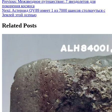
Навигация
Previous:
Межзвездное путешествие: 7 звездолетов для
покорения космоса
по
Next:
Астероид QV89 имеет 1 из 7000 шансов столкнуться с
записям
Землей этой осенью
Related Posts