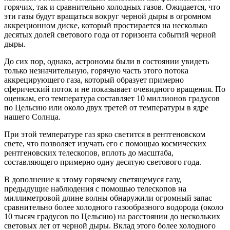
горячих, так и сравнительно холодных газов. Ожидается, что
эти газы будут вращаться вокруг черной дыры в огромном
аккреционном диске, который простирается на несколько
десятых долей светового года от горизонта событий черной
дыры.
До сих пор, однако, астрономы были в состоянии увидеть
только незначительную, горячую часть этого потока
аккрецирующего газа, который образует примерно
сферический поток и не показывает очевидного вращения. По
оценкам, его температура составляет 10 миллионов градусов
по Цельсию или около двух третей от температуры в ядре
нашего Солнца.
При этой температуре газ ярко светится в рентгеновском
свете, что позволяет изучать его с помощью космических
рентгеновских телескопов, вплоть до масштаба,
составляющего примерно одну десятую светового года.
В дополнение к этому горячему светящемуся газу,
предыдущие наблюдения с помощью телескопов на
миллиметровой длине волны обнаружили огромный запас
сравнительно более холодного газообразного водорода (около
10 тысяч градусов по Цельсию) на расстоянии до нескольких
световых лет от черной дыры. Вклад этого более холодного