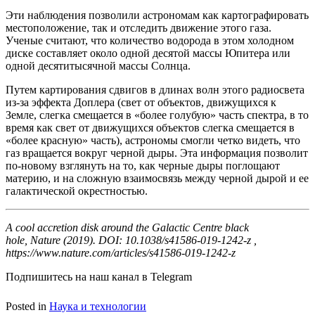
Эти наблюдения позволили астрономам как картографировать
местоположение, так и отследить движение этого газа.
Ученые считают, что количество водорода в этом холодном
диске составляет около одной десятой массы Юпитера или
одной десятитысячной массы Солнца.
Путем картирования сдвигов в длинах волн этого радиосвета
из-за эффекта Доплера (свет от объектов, движущихся к
Земле, слегка смещается в «более голубую» часть спектра, в то
время как свет от движущихся объектов слегка смещается в
«более красную» часть), астрономы смогли четко видеть, что
газ вращается вокруг черной дыры. Эта информация позволит
по-новому взглянуть на то, как черные дыры поглощают
материю, и на сложную взаимосвязь между черной дырой и ее
галактической окрестностью.
A cool accretion disk around the Galactic Centre black
hole, Nature (2019). DOI: 10.1038/s41586-019-1242-z ,
https://www.nature.com/articles/s41586-019-1242-z
Подпишитесь на наш канал в Telegram
Posted in
Наука и технологии