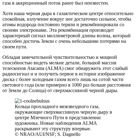
газа в аккреционный поток ранее был неизвестен.
Хотя наша черная дыра в галактическом центре относительно
спокойная, излучение вокруг нее достаточно сильное, чтобы
атомы водорода постоянно теряли и рекомбинировали со
своими электронами. Эта рекомбинация производит
характерный сигнал миллиметровой длины волны, который
способен достичь Земли с очень небольшими потерями на
своем пути.
Обладая замечательной чувствительностью и мощной
способностью видеть мелкие детали, большой массив
телескопов Atacama (ALMA) смог обнаружить этот слабый
радиосигнал и и получить первое в истории изображение
диска с более холодным газом всего лишь на сотой части
светового года (или примерно в 1000 раз больше расстояния
от Земли до Солнца) от сверхмассивной черной дыры.
Кольца прохладного межзвездного газа,
окружающие сверхмассивную черную дыру в
центре Млечного Пути в представлении
художника. Новые наблюдения ALMA
раскрывают эту структуру впервые.
© NRAO/AUI/NSF; S. Dagnello