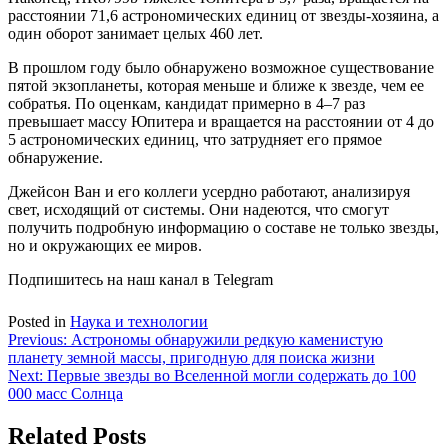
расстоянии 71,6 астрономических единиц от звезды-хозяина, а
один оборот занимает целых 460 лет.
В прошлом году было обнаружено возможное существование
пятой экзопланеты, которая меньше и ближе к звезде, чем ее
собратья. По оценкам, кандидат примерно в 4–7 раз
превышает массу Юпитера и вращается на расстоянии от 4 до
5 астрономических единиц, что затрудняет его прямое
обнаружение.
Джейсон Ван и его коллеги усердно работают, анализируя
свет, исходящий от системы. Они надеются, что смогут
получить подробную информацию о составе не только звезды,
но и окружающих ее миров.
Подпишитесь на наш канал в Telegram
Posted in
Наука и технологии
Навигация
Previous:
Астрономы обнаружили редкую каменистую
планету земной массы, пригодную для поиска жизни
по
Next:
Первые звезды во Вселенной могли содержать до 100
записям
000 масс Солнца
Related Posts