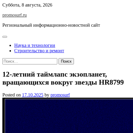
Skip
Суббота, 8 августа, 2026
to
promosurf.ru
content
Региональный информационно-новостной сайт
Наука и технологии
Строительство и ремонт
Найти:
12-летний таймлапс экзопланет,
вращающихся вокруг звезды HR8799
Posted on
17.10.2025
by
promosurf