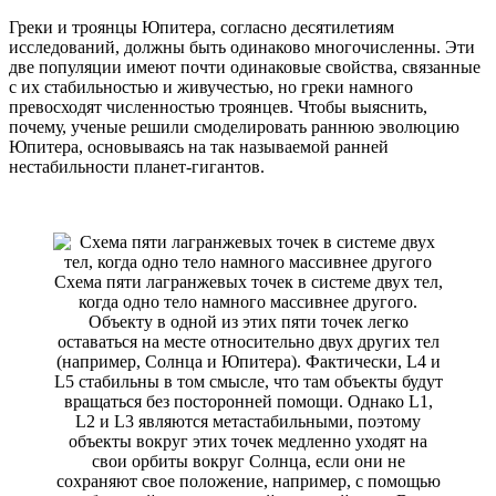
Греки и троянцы Юпитера, согласно десятилетиям
исследований, должны быть одинаково многочисленны. Эти
две популяции имеют почти одинаковые свойства, связанные
с их стабильностью и живучестью, но греки намного
превосходят численностью троянцев. Чтобы выяснить,
почему, ученые решили смоделировать раннюю эволюцию
Юпитера, основываясь на так называемой ранней
нестабильности планет-гигантов.
Схема пяти лагранжевых точек в системе двух тел,
когда одно тело намного массивнее другого.
Объекту в одной из этих пяти точек легко
оставаться на месте относительно двух других тел
(например, Солнца и Юпитера). Фактически, L4 и
L5 стабильны в том смысле, что там объекты будут
вращаться без посторонней помощи. Однако L1,
L2 и L3 являются метастабильными, поэтому
объекты вокруг этих точек медленно уходят на
свои орбиты вокруг Солнца, если они не
сохраняют свое положение, например, с помощью