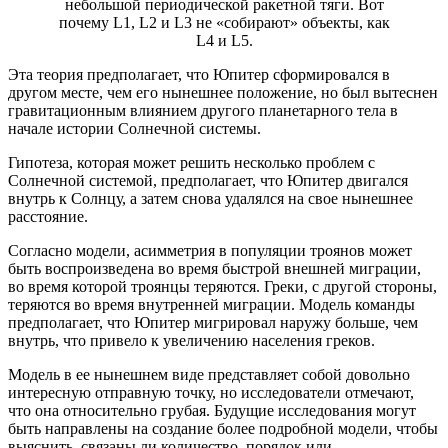
небольшой периодической ракетной тяги. Вот
почему L1, L2 и L3 не «собирают» объекты, как
L4 и L5.
Эта теория предполагает, что Юпитер сформировался в
другом месте, чем его нынешнее положение, но был вытеснен
гравитационным влиянием другого планетарного тела в
начале истории Солнечной системы.
Гипотеза, которая может решить несколько проблем с
Солнечной системой, предполагает, что Юпитер двигался
внутрь к Солнцу, а затем снова удалялся на свое нынешнее
расстояние.
Согласно модели, асимметрия в популяции троянов может
быть воспроизведена во время быстрой внешней миграции,
во время которой троянцы теряются. Греки, с другой стороны,
теряются во время внутренней миграции. Модель команды
предполагает, что Юпитер мигрировал наружу больше, чем
внутрь, что привело к увеличению населения греков.
Модель в ее нынешнем виде представляет собой довольно
интересную отправную точку, но исследователи отмечают,
что она относительно грубая. Будущие исследования могут
быть направлены на создание более подробной модели, чтобы
выяснить, связаны ли количество, порядок или