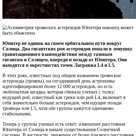
Юпитер не одинок на своем орбитальном пути вокруг
Солнца. Два гигантских роя астероидов попали в ловушку
гравитационного взаимодействия между газовым
гигантом и Солнцем, впереди и позади от Юпитера. Они
находятся в окрестностях точек Лагранжа L4 и L5.
В этих роях, известных под общим названием троянские
астероиды (трояны), на сегодняшний день астрономы
идентифицировали более 12 000 астероидов, но есть
любопытная загадка, которая сбивала ученых с толку:
ведущий рой, известный как греки или рой L4, включает в
себя значительно больше астероидов, чем идущие позади
троянцы или L5, хотя обе группы кажутся одинаково
стабильными.
Теперь у группы ученых есть ответ: изменение расстояния
Юпитера от Солнца в начале существования Солнечной
системы. В частности, движение от более близкого расстояния