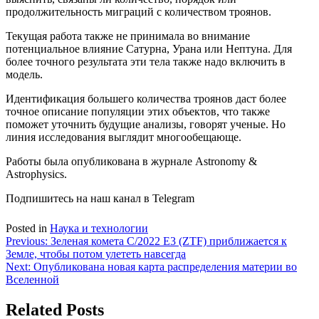
продолжительность миграций с количеством троянов.
Текущая работа также не принимала во внимание
потенциальное влияние Сатурна, Урана или Нептуна. Для
более точного результата эти тела также надо включить в
модель.
Идентификация большего количества троянов даст более
точное описание популяции этих объектов, что также
поможет уточнить будущие анализы, говорят ученые. Но
линия исследования выглядит многообещающе.
Работы была опубликована в журнале Astronomy &
Astrophysics.
Подпишитесь на наш канал в Telegram
Posted in
Наука и технологии
Навигация
Previous:
Зеленая комета C/2022 E3 (ZTF) приближается к
Земле, чтобы потом улететь навсегда
по
Next:
Опубликована новая карта распределения материи во
записям
Вселенной
Related Posts