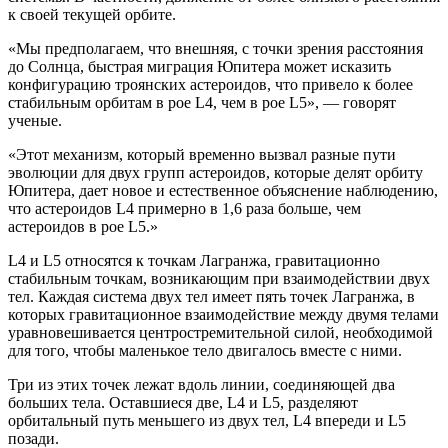
к своей текущей орбите.
«Мы предполагаем, что внешняя, с точки зрения расстояния
до Солнца, быстрая миграция Юпитера может исказить
конфигурацию троянских астероидов, что привело к более
стабильным орбитам в рое L4, чем в рое L5», — говорят
ученые.
«Этот механизм, который временно вызвал разные пути
эволюции для двух групп астероидов, которые делят орбиту
Юпитера, дает новое и естественное объяснение наблюдению,
что астероидов L4 примерно в 1,6 раза больше, чем
астероидов в рое L5.»
L4 и L5 относятся к точкам Лагранжа, гравитационно
стабильным точкам, возникающим при взаимодействии двух
тел. Каждая система двух тел имеет пять точек Лагранжа, в
которых гравитационное взаимодействие между двумя телами
уравновешивается центростремительной силой, необходимой
для того, чтобы маленькое тело двигалось вместе с ними.
Три из этих точек лежат вдоль линии, соединяющей два
больших тела. Оставшиеся две, L4 и L5, разделяют
орбитальный путь меньшего из двух тел, L4 впереди и L5
позади.