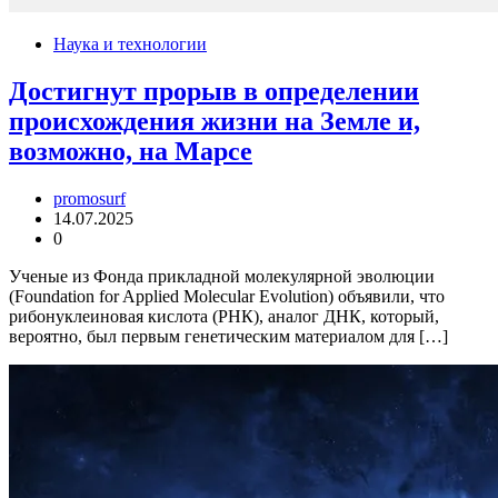
Наука и технологии
Достигнут прорыв в определении
происхождения жизни на Земле и,
возможно, на Марсе
promosurf
14.07.2025
0
Ученые из Фонда прикладной молекулярной эволюции
(Foundation for Applied Molecular Evolution) объявили, что
рибонуклеиновая кислота (РНК), аналог ДНК, который,
вероятно, был первым генетическим материалом для […]