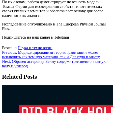
По их словам, работа демонстрирует полезность модели
Томаса-Ферми для исследования свойств гипотетических
сверхтяжелых элементов и обеспечивает основу для более
надежного их анализа.
Исследование опубликовано в The European Physical Journal
Plus.
Подпишитесь на наш канал в Telegram
Posted in
Наука и технологии
Навигация
Previous:
Модифицированная теория гравитации может
исключить как темную материю, так и Девятую планету
по
Next:
Образец астероида Бенну содержит жизненно важную
записям
воду и углерод
Related Posts