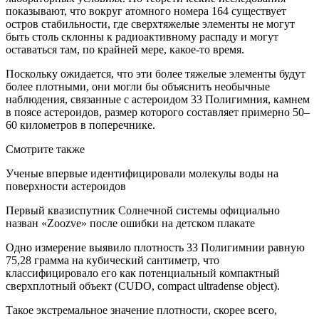
показывают, что вокруг атомного номера 164 существует
остров стабильности, где сверхтяжелые элементы не могут
быть столь склонны к радиоактивному распаду и могут
оставаться там, по крайней мере, какое-то время.
Поскольку ожидается, что эти более тяжелые элементы будут
более плотными, они могли бы объяснить необычные
наблюдения, связанные с астероидом 33 Полигимния, камнем
в поясе астероидов, размер которого составляет примерно 50–
60 километров в поперечнике.
Смотрите также
Ученые впервые идентифицировали молекулы воды на
поверхности астероидов
Первый квазиспутник Солнечной системы официально
назван «Zoozve» после ошибки на детском плакате
Одно измерение выявило плотность 33 Полигимнии равную
75,28 грамма на кубический сантиметр, что
классифицировало его как потенциальный компактный
сверхплотный объект (CUDO, compact ultradense object).
Такое экстремальное значение плотности, скорее всего,