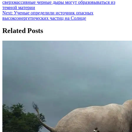
сверхмассивные черные дыры могут образовываться из
по
темной материи
записям
Next:
Ученые определили источник опасных
высокоэнергетических частиц на Солнце
Related Posts