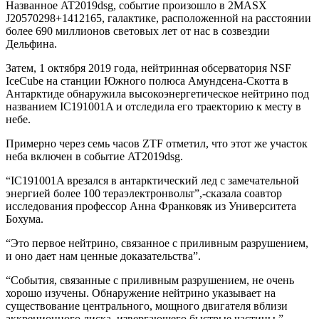
Названное AT2019dsg, событие произошло в 2MASX
J20570298+1412165, галактике, расположенной на расстоянии
более 690 миллионов световых лет от нас в созвездии
Дельфина.
Затем, 1 октября 2019 года, нейтринная обсерватория NSF
IceCube на станции Южного полюса Амундсена-Скотта в
Антарктиде обнаружила высокоэнергетическое нейтрино под
названием IC191001A и отследила его траекторию к месту в
небе.
Примерно через семь часов ZTF отметил, что этот же участок
неба включен в событие AT2019dsg.
“IC191001A врезался в антарктический лед с замечательной
энергией более 100 тераэлектронвольт”,-сказала соавтор
исследования профессор Анна Франковяк из Университета
Бохума.
“Это первое нейтрино, связанное с приливным разрушением,
и оно дает нам ценные доказательства”.
“События, связанные с приливным разрушением, не очень
хорошо изучены. Обнаружение нейтрино указывает на
существование центрального, мощного двигателя вблизи
аккреционного диска, извергающего быстрые частицы.”