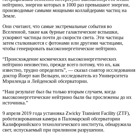
нейтрино, энергии которых в 1000 раз превышают энергии,
производимые самыми мощными коллайдерами частиц на
Земле.
Они считают, что самые экстремальные события во
Вселенной, такие как бурные галактические вспышки,
ускоряют частицы почти до скорости света. Эти частицы
затем сталкиваются с фотонами или другими частицами,
чтобы генерировать высокоэнергетические нейтрино.
“Происхождение космических высокоэнергетических
нейтрино неизвестно, прежде всего потому, что их, как
известно, трудно определить”, — сказал соавтор исследования
доктор Йоерт ван Вельцен, исследователь из Университета
Мэриленда и Лейденской обсерватории.
“Наш результат был бы только вторым случаем, когда
высокоэнергетические нейтрино были бы прослежены до их
источника.”
9 апреля 2019 года установка Zwicky Transient Facility (ZTF),
роботизированная камера в Паломарской обсерватории
Калифорнийского технологического института, обнаружила
свет, испускаемый при приливном разрушении.