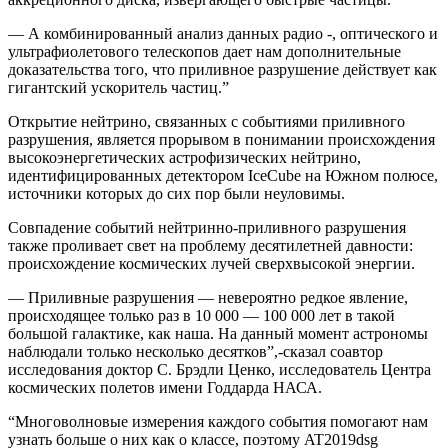
— А комбинированный анализ данных радио -, оптического и
ультрафиолетового телескопов дает нам дополнительные
доказательства того, что приливное разрушение действует как
гигантский ускоритель частиц.”
Открытие нейтрино, связанных с событиями приливного
разрушения, является прорывом в понимании происхождения
высокоэнергетических астрофизических нейтрино,
идентифицированных детектором IceCube на Южном полюсе,
источники которых до сих пор были неуловимы.
Совпадение событий нейтринно-приливного разрушения
также проливает свет на проблему десятилетней давности:
происхождение космических лучей сверхвысокой энергии.
— Приливные разрушения — невероятно редкое явление,
происходящее только раз в 10 000 — 100 000 лет в такой
большой галактике, как наша. На данный момент астрономы
наблюдали только несколько десятков”,-сказал соавтор
исследования доктор С. Брэдли Ценко, исследователь Центра
космических полетов имени Годдарда НАСА.
“Многоволновые измерения каждого события помогают нам
узнать больше о них как о классе, поэтому AT2019dsg