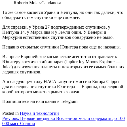
Roberto Molar-Candanosa
То же самое касается Урана и Нептуна, но они так далеки, что
обнаружить там спутники еще сложнее.
Для справки, у Урана 27 подтвержденных спутников, у
Нептуна 14, у Марса два и у Земли один. У Венеры и
Меркурия естественных спутников обнаружено не было.
Недавно открытые спутники Юпитера пока еще не названы.
В апреле Европейское космическое агентство отправляет к
Юпитеру космический аппарат (Jupiter Icy Moons Explorer —
Juice) для изучения планеты и некоторых из ее самых больших
ледяных спутников.
А в следующем году НАСА запустит миссию Europa Clipper
для исследования спутника Юпитера — Европы, под ледяной
корой которого может скрываться океан.
Подпишитесь на наш канал в Telegram
Posted in
Наука и технологии
Навигация
Previous:
Первые звезды во Вселенной могли содержать до 100
000 масс Солнца
по