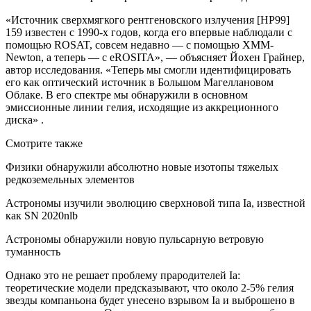
«Источник сверхмягкого рентгеновского излучения [HP99]
159 известен с 1990-х годов, когда его впервые наблюдали с
помощью ROSAT, совсем недавно — с помощью XMM-
Newton, а теперь — с eROSITA», — объясняет Йохен Грайнер,
автор исследования. «Теперь мы смогли идентифицировать
его как оптический источник в Большом Магеллановом
Облаке. В его спектре мы обнаружили в основном
эмиссионные линии гелия, исходящие из аккреционного
диска» .
Смотрите также
Физики обнаружили абсолютно новые изотопы тяжелых
редкоземельных элементов
Астрономы изучили эволюцию сверхновой типа Ia, известной
как SN 2020nlb
Астрономы обнаружили новую пульсарную ветровую
туманность
Однако это не решает проблему прародителей Ia:
теоретические модели предсказывают, что около 2-5% гелия
звезды компаньона будет унесено взрывом Ia и выброшено в