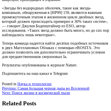
«Звезды без водородных оболочек, такие как звезда-
компаньон, обнаруженная в [HP99] 159, являются важным
промежуточным этапом в жизненном цикле двойных звезд,
который должен происходить примерно в 30% таких систем»,
— говорит Джулия Боденштайнер из ESO, автор
исследования. «Таких звезд должно быть много, но до сих пор
наблюдались лишь некоторые».
Теперь команда надеется найти десятки подобных источников
в двух Магеллановых Облаках с помощью eROSITA. Это
должно позволить им дополнительно ограничивать условия
для предшественников сверхновых Ia.
Результаты опубликованы в журнале Nature.
Подпишитесь на наш канал в Telegram
Posted in
Наука и технологии
Навигация
Previous:
Самая большая черная дыра во Вселенной
Next:
Поиск жизни в космической пыли
по
записям
Related Posts