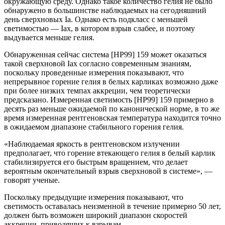
окружающую среду. Однако такое количество гелия не было
обнаружено в большинстве наблюдаемых на сегодняшний
день сверхновых Ia. Однако есть подкласс с меньшей
светимостью — Iax, в котором взрыв слабее, и поэтому
выдувается меньше гелия.
Обнаруженная сейчас система [HP99] 159 может оказаться
такой сверхновой Iax согласно современным знаниям,
поскольку проведенные измерения показывают, что
непрерывное горение гелия в белых карликах возможно даже
при более низких темпах аккреции, чем теоретически
предсказано. Измеренная светимость [HP99] 159 примерно в
десять раз меньше ожидаемой по канонической норме, в то же
время измеренная рентгеновская температура находится точно
в ожидаемом диапазоне стабильного горения гелия.
«Наблюдаемая яркость в рентгеновском излучении
предполагает, что горение втекающего гелия в белый карлик
стабилизируется его быстрым вращением, что делает
вероятным окончательный взрыв сверхновой в системе», —
говорят ученые.
Поскольку предыдущие измерения показывают, что
светимость оставалась неизменной в течение примерно 50 лет,
должен быть возможен широкий диапазон скоростей
аккреции, приводящих к взрывам.