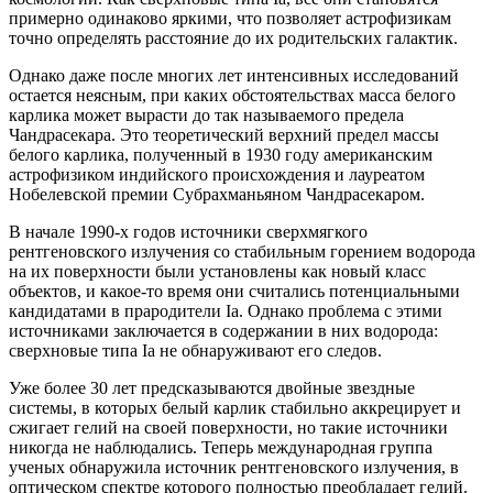
примерно одинаково яркими, что позволяет астрофизикам
точно определять расстояние до их родительских галактик.
Однако даже после многих лет интенсивных исследований
остается неясным, при каких обстоятельствах масса белого
карлика может вырасти до так называемого предела
Чандрасекара. Это теоретический верхний предел массы
белого карлика, полученный в 1930 году американским
астрофизиком индийского происхождения и лауреатом
Нобелевской премии Субрахманьяном Чандрасекаром.
В начале 1990-х годов источники сверхмягкого
рентгеновского излучения со стабильным горением водорода
на их поверхности были установлены как новый класс
объектов, и какое-то время они считались потенциальными
кандидатами в прародители Ia. Однако проблема с этими
источниками заключается в содержании в них водорода:
сверхновые типа Ia не обнаруживают его следов.
Уже более 30 лет предсказываются двойные звездные
системы, в которых белый карлик стабильно аккрецирует и
сжигает гелий на своей поверхности, но такие источники
никогда не наблюдались. Теперь международная группа
ученых обнаружила источник рентгеновского излучения, в
оптическом спектре которого полностью преобладает гелий.