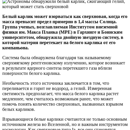
Белый карлик может взорваться как сверхновая, когда его
масса превысит предел примерно в 1,4 массы Солнца.
Группа ученых, возглавляемая Институтом внеземной
физики им. Макса Планка (MPE) в Гархинге и Боннским
университетом, обнаружила двойную звездную систему, в
которой материя перетекает на белого карлика от его
компаньона.
Система была обнаружена благодаря так называемому
сверхмягкому рентгеновскому излучению, которое возникает
в результате ядерного синтеза перетекшего газа вблизи
поверхности белого карлика.
Необычность этого источника заключается в том, что
переливается и горит не водород, а гелий. Измеренная
светимость предполагает, что масса белого карлика растет
медленнее, чем считалось возможным ранее, что может
помочь понять количество сверхновых, вызванных взрывом
белых карликов.
Взрывающиеся белые карлики считаются не только основным
источником железа во Вселенной, но и важным инструментом
космологии. Как сверхновые типа Ia, все они становятся