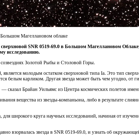
ок сверхновой SNR 0519-69.0 в Большом Магеллановом Облаке
ому исследованию.
в созвездиях Золотой Рыбы и Столовой Горы.
, является молодым остатком сверхновой типа Ia. Это тип сверх
ется белым карликом. Другая звезда может быть чем угодно, от г
, — сказал Брайан Уильямс из Центра космических полетов имен
ивания вещества из звезды-компаньона, либо в результате слиян
, для широкого круга научных исследований, начиная от изучен
авно взорвалась звезда в SNR 0519-69.0, и узнать об окружающей