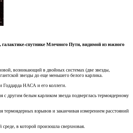
, галактике-спутнике Млечного Пути, видимой из южного
новой, возникающий в двойных системах (две звезды,
игантской звезды до еще меньшего белого карлика.
и Годдарда НАСА и его коллеги.
ия с другим белым карликом звезда подверглась термоядерному
ия термоядерных взрывов и заканчивая измерением расстояний
 среде, в которой произошла сверхновая.