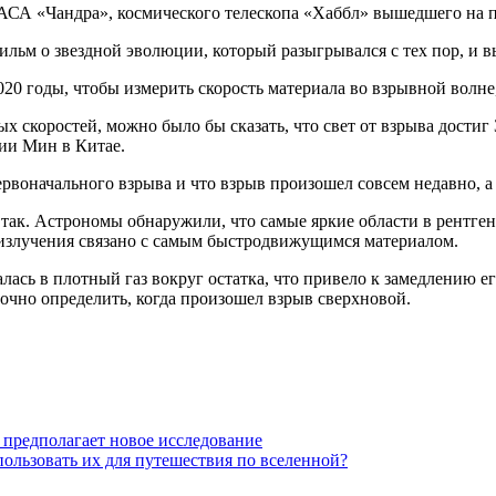
СА «Чандра», космического телескопа «Хаббл» вышедшего на п
ьм о звездной эволюции, который разыгрывался с тех пор, и выя
20 годы, чтобы измерить скорость материала во взрывной волне, 
 скоростей, можно было бы сказать, что свет от взрыва достиг З
ии Мин в Китае.
рвоначального взрыва и что взрыв произошел совсем недавно, а н
так. Астрономы обнаружили, что самые яркие области в рентгено
 излучения связано с самым быстродвижущимся материалом.
алась в плотный газ вокруг остатка, что привело к замедлению
чно определить, когда произошел взрыв сверхновой.
 предполагает новое исследование
льзовать их для путешествия по вселенной?