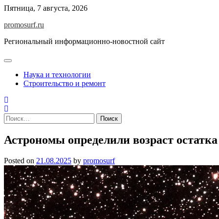
Skip
Пятница, 7 августа, 2026
to
promosurf.ru
content
Региональный информационно-новостной сайт
Наука и технологии
Строительство и ремонт
Найти:
Астрономы определили возраст остатка
Posted on
21.08.2025
by
promosurf