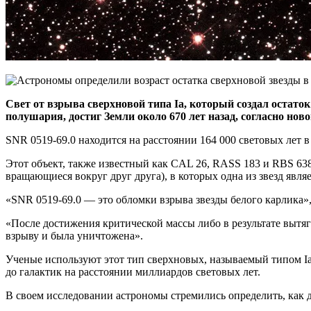
Свет от взрыва сверхновой типа Ia, который создал остат
полушария, достиг Земли около 670 лет назад, согласно нов
SNR 0519-69.0 находится на расстоянии 164 000 световых лет 
Этот объект, также известный как CAL 26, RASS 183 и RBS 638
вращающиеся вокруг друг друга), в которых одна из звезд явля
«SNR 0519-69.0 — это обломки взрыва звезды белого карлика»
«После достижения критической массы либо в результате вытяг
взрыву и была уничтожена».
Ученые используют этот тип сверхновых, называемый типом Ia
до галактик на расстоянии миллиардов световых лет.
В своем исследовании астрономы стремились определить, как д