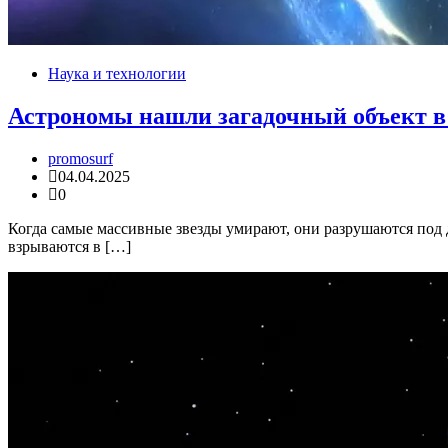
Наука и технологии
Астрономы нашли загадочный объект в
promosurf
04.04.2025
0
Когда самые массивные звезды умирают, они разрушаются под 
взрываются в […]