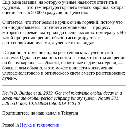
Еще одна загадка, на которую ученые надеются ответить в
будущем, — это температура горячего белого карлика, которая
оценивается в 50 000 градусов по Цельсию.
Считается, что этот белый карлик очень горячий, потому что
он «подпитывается» от своего компаньона — процесс,
который нагревает материал до очень высоких температур. Но
такой процесс аккреции, обычно ассоциируется с
рентгеновскими лучами, а ученые их не видят.
«Странно, что мы не видим рентгеновских лучей в этой
системе. Одна возможность состоит в том, что пятна аккреции
на белом карлике — области, на которые падает материал, —
больше, чем обычно, и это может привести к излучению
ультрафиолетового и оптического света вместо рентгеновских
лучей».
Kevin B. Burdge et al. 2019. General relativistic orbital decay in a
seven-minute-orbital-period eclipsing binary system. Nature 571:
528-531; doi: 10.1038/s41586-019-1403-0
Подпишитесь на наш канал в Telegram
Posted in
Наука и технологии