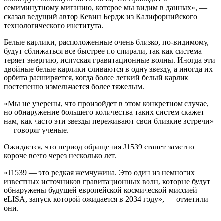
семиминутному миганию, которое мы видим в данных», —
сказал ведущий автор Кевин Бердж из Калифорнийского
технологического института.
Белые карлики, расположенные очень близко, по-видимому,
будут сближаться все быстрее по спирали, так как система
теряет энергию, испуская гравитационные волны. Иногда эти
двойные белые карлики сливаются в одну звезду, а иногда их
орбита расширяется, когда более легкий белый карлик
постепенно измельчается более тяжелым.
«Мы не уверены, что произойдет в этом конкретном случае,
но обнаружение большего количества таких систем скажет
нам, как часто эти звезды переживают свои близкие встречи»
— говорят ученые.
Ожидается, что период обращения J1539 станет заметно
короче всего через несколько лет.
«J1539 — это редкая жемчужина. Это один из немногих
известных источников гравитационных волн, которые будут
обнаружены будущей европейской космической миссией
eLISA, запуск которой ожидается в 2034 году», — отметили
они.