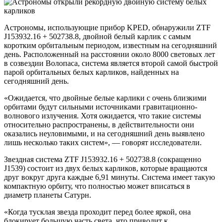
Астрономы, использующие прибор KPED, обнаружили ZTF
J153932.16 + 502738.8, двойной белый карлик с самым
коротким орбитальным периодом, известным на сегодняшний
день. Расположенный на расстоянии около 8000 световых лет
в созвездии Волопаса, система является второй самой быстрой
парой орбитальных белых карликов, найденных на
сегодняшний день.
«Ожидается, что двойные белые карлики с очень близкими
орбитами будут сильными источниками гравитационно-
волнового излучения. Хотя ожидается, что такие системы
относительно распространены, в действительности они
оказались неуловимыми, и на сегодняшний день выявлено
лишь несколько таких систем», — говорят исследователи.
Звездная система ZTF J153932.16 + 502738.8 (сокращенно
J1539) состоит из двух белых карликов, которые вращаются
друг вокруг друга каждые 6,91 минуты. Система имеет такую ​​
компактную орбиту, что полностью может вписаться в
диаметр планеты Сатурн.
«Когда тусклая звезда проходит перед более яркой, она
блокирует большую часть света, что приводит к