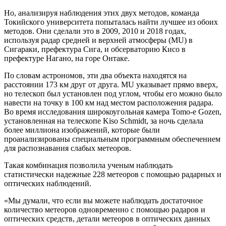
Но, анализируя наблюдения этих двух методов, команда
Токийского университета попыталась найти лучшее из обоих
методов. Они сделали это в 2009, 2010 и 2018 годах,
используя радар средней и верхней атмосферы (MU) в
Сигараки, префектура Сига, и обсерваторию Кисо в
префектуре Нагано, на горе Онтаке.
По словам астрономов, эти два объекта находятся на
расстоянии 173 км друг от друга. MU указывает прямо вверх,
но телескоп был установлен под углом, чтобы его можно было
навести на точку в 100 км над местом расположения радара.
Во время исследования широкоугольная камера Tomo-e Gozen,
установленная на телескопе Kiso Schmidt, за ночь сделала
более миллиона изображений, которые были
проанализированы специальным программным обеспечением
для распознавания слабых метеоров.
Такая комбинация позволила ученым наблюдать
статистически надежные 228 метеоров с помощью радарных и
оптических наблюдений.
«Мы думали, что если вы можете наблюдать достаточное
количество метеоров одновременно с помощью радаров и
оптических средств, детали метеоров в оптических данных