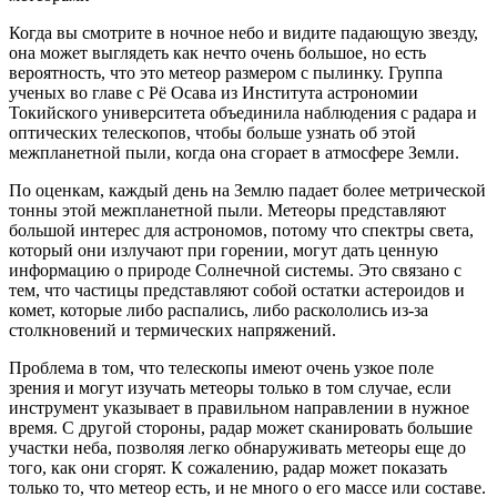
Когда вы смотрите в ночное небо и видите падающую звезду,
она может выглядеть как нечто очень большое, но есть
вероятность, что это метеор размером с пылинку. Группа
ученых во главе с Рё Осава из Института астрономии
Токийского университета объединила наблюдения с радара и
оптических телескопов, чтобы больше узнать об этой
межпланетной пыли, когда она сгорает в атмосфере Земли.
По оценкам, каждый день на Землю падает более метрической
тонны этой межпланетной пыли. Метеоры представляют
большой интерес для астрономов, потому что спектры света,
который они излучают при горении, могут дать ценную
информацию о природе Солнечной системы. Это связано с
тем, что частицы представляют собой остатки астероидов и
комет, которые либо распались, либо раскололись из-за
столкновений и термических напряжений.
Проблема в том, что телескопы имеют очень узкое поле
зрения и могут изучать метеоры только в том случае, если
инструмент указывает в правильном направлении в нужное
время. С другой стороны, радар может сканировать большие
участки неба, позволяя легко обнаруживать метеоры еще до
того, как они сгорят. К сожалению, радар может показать
только то, что метеор есть, и не много о его массе или составе.