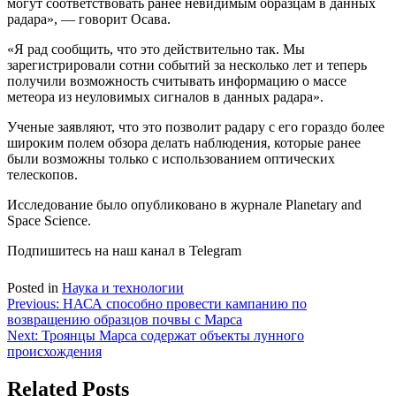
могут соответствовать ранее невидимым образцам в данных
радара», — говорит Осава.
«Я рад сообщить, что это действительно так. Мы
зарегистрировали сотни событий за несколько лет и теперь
получили возможность считывать информацию о массе
метеора из неуловимых сигналов в данных радара».
Ученые заявляют, что это позволит радару с его гораздо более
широким полем обзора делать наблюдения, которые ранее
были возможны только с использованием оптических
телескопов.
Исследование было опубликовано в журнале Planetary and
Space Science.
Подпишитесь на наш канал в Telegram
Posted in
Наука и технологии
Навигация
Previous:
НАСА способно провести кампанию по
возвращению образцов почвы с Марса
по
Next:
Троянцы Марса содержат объекты лунного
записям
происхождения
Related Posts