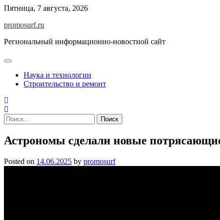
Skip
Пятница, 7 августа, 2026
to
promosurf.ru
content
Региональный информационно-новостной сайт
Наука и технологии
Строительство и ремонт
Найти:
Астрономы сделали новые потрясающи
Posted on
14.06.2025
by
promosurf