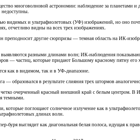
ство многоволновой астрономии: наблюдение за планетами и д
ы недоступны.
тью видимых и ультрафиолетовых (УФ) изображений, но оно поч
х, отчетливо видны на всех трех изображениях.
н преподносит другие сюрпризы — темная область на ИК-изобр
уры выявляются разными длинами волн; ИК-наблюдения показываю
в — частиц, которые придают Большому красному пятну его ха
ся как в видимом, так и в УФ-диапазоне.
а — образовался в результате слияния трех штормов аналогичног
четко очерченный красный внешний край с белым центром. В ИК
ся темными.
и, которые поглощают солнечное излучение как в ультрафиолетов
ьтрафиолетовых длинах волн.
р-буря выглядит как диагональная белая полоса, идущая к прав