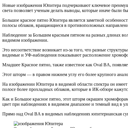
Новые изображения Юпитера подчеркивают ключевое преимуще
света позволяет ученым делать выводы, которые иначе были б
Большое красное пятно Юпитера является заметной особеннос
полосы облаков, вращающиеся в противоположных направления
Наблюдение за Большим красным пятном на разных длинах вол
видимом изображении.
Это несоответствие возникает из-за того, что разные структ
видимые и УФ-наблюдения показывают расположение хромофоро
Младшее Красное пятно, также известное как Oval BA, появляет
Этот шторм — в правом нижнем углу его более крупного аналог
На изображении Юпитера в видимой области спектра он имеет 
полосе более прохладных облаков, которые в ИК-обзоре кажут
Как и Большое красное пятно, этот шторм окрашен хромофорам
цвет при наблюдениях в видимом диапазоне и темный вид в ул
Прямо над Oval BA в видимых наблюдениях юпитерианская супе