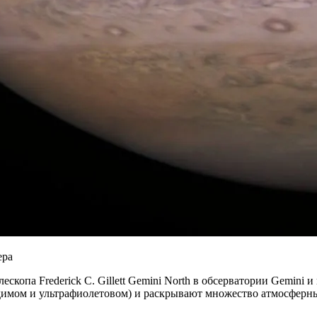
копа Frederick C. Gillett Gemini North в обсерватории Gemini 
идимом и ультрафиолетовом) и раскрывают множество атмосферны