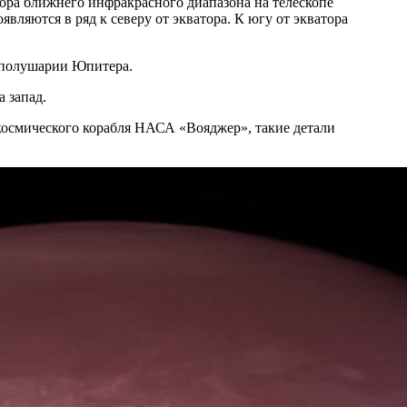
ора ближнего инфракрасного диапазона на телескопе
вляются в ряд к северу от экватора. К югу от экватора
м полушарии Юпитера.
 запад.
 космического корабля НАСА «Вояджер», такие детали