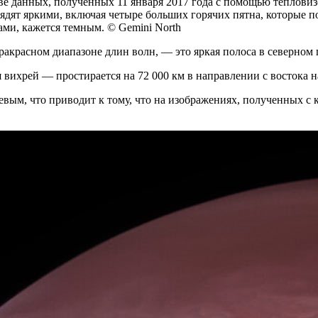
е данных, полученных 11 января 2017 года с помощью тепловиз
ядят яркими, включая четыре больших горячих пятна, которые поя
ми, кажется темным. © Gemini North
фракрасном диапазоне длин волн, — это яркая полоса в северно
вихрей — простирается на 72 000 км в направлении с востока на
вым, что приводит к тому, что на изображениях, полученных с