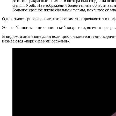
Этот инфракрасный снимок Юпитера был создан на основ
Gemini North. На изображении более теплые области выгл
Большое красное пятно овальной формы, покрытое облака
Одно атмосферное явление, которое заметно проявляется в ин
Эта особенность — циклонический вихрь или, возможно, серия 
В видимом диапазоне длин волн циклон кажется темно-коричне
называются «коричневыми баржами».