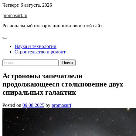
Skip
Четверг, 6 августа, 2026
to
promosurf.ru
content
Региональный информационно-новостной сайт
Наука и технологии
Строительство и ремонт
Найти:
Астрономы запечатлели
продолжающееся столкновение двух
спиральных галактик
Posted on
09.08.2025
by
promosurf