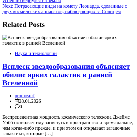
успешно вернулся на землю
по
Next:
Потрясающие виды на комету Леонарда, сделанные с
записям
двух космических аппаратов, наблюдающих за Солнцем
Related Posts
Наука и технологии
Всплеск звездообразования объясняет
обилие ярких галактик в ранней
Вселенной
promosurf
28.01.2026
0
Беспрецедентная мощность космического телескопа Джеймс
Уэбб позволяет ему заглянуть в пространство и время дальше,
чем когда-либо прежде, и при этом он открывает загадочные
галактики, которые […]