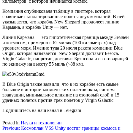
километров, с которой начинается космос.
Компания опубликовала таблицу в твиттере, которая
сравнивает запланированные полеты двух компаний. В ней
указывается, что корабль New Shepard преодолеет линию
Кармана, а корабль Unity — нет.
Линия Кармана — это гипотетическая граница между Землей
и космосом, примерно в 62 милях (100 километрах) над
уровнем моря. Именно туда 20 июля ракета компании Blue
Origin, которая называется New Shepard доставит Безоса.
Virgin Galactic, напротив, доставит Брэнсона и его товарищей
по экипажу на высоту 55 миль (~88 км).
В Blue Origin также заявили, что в их корабле есть самые
большие в истории космических полетов окна, система
эвакуации, минимальное влияние на озоновый слой и 15
удачных полетов против трех полетов у Virgin Galactic.
Подпишитесь на наш канал в Telegram
Posted in
Наука и технологии
Навигация
Previous:
Космоплан VSS Unity достиг границы космоса и