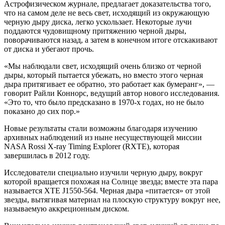
Астрофизическом журнале, предлагает доказательства того,
что на самом деле не весь свет, исходящий из окружающую
черную дыру диска, легко ускользает. Некоторые лучи
поддаются чудовищному притяжению черной дыры,
поворачиваются назад, а затем в конечном итоге отскакивают
от диска и убегают прочь.
«Мы наблюдали свет, исходящий очень близко от черной
дыры, который пытается убежать, но вместо этого черная
дыра притягивает ее обратно, это работает как бумеранг», —
говорит Райли Коннорс, ведущий автор нового исследования.
«Это то, что было предсказано в 1970-х годах, но не было
показано до сих пор.»
Новые результаты стали возможны благодаря изучению
архивных наблюдений из ныне несуществующей миссии
NASA Rossi X-ray Timing Explorer (RXTE), которая
завершилась в 2012 году.
Исследователи специально изучили черную дыру, вокруг
которой вращается похожая на Солнце звезда; вместе эта пара
называется XTE J1550-564. Черная дыра «питается» от этой
звезды, вытягивая материал на плоскую структуру вокруг нее,
называемую аккреционным диском.