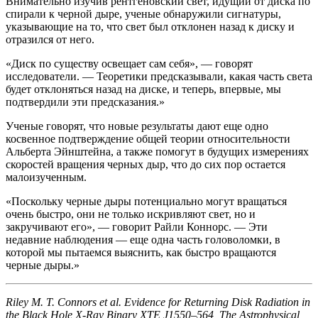
Внимательно изучив рентгеновский свет, идущий от диска по
спирали к черной дыре, ученые обнаружили сигнатуры,
указывающие на то, что свет был отклонен назад к диску и
отразился от него.
«Диск по существу освещает сам себя», — говорят
исследователи. — Теоретики предсказывали, какая часть света
будет отклоняться назад на диске, и теперь, впервые, мы
подтвердили эти предсказания.»
Ученые говорят, что новые результаты дают еще одно
косвенное подтверждение общей теории относительности
Альберта Эйнштейна, а также помогут в будущих измерениях
скоростей вращения черных дыр, что до сих пор остается
малоизученным.
«Поскольку черные дыры потенциально могут вращаться
очень быстро, они не только искривляют свет, но и
закручивают его», — говорит Райли Коннорс. — Эти
недавние наблюдения — еще одна часть головоломки, в
которой мы пытаемся выяснить, как быстро вращаются
черные дыры.»
Riley M. T. Connors et al. Evidence for Returning Disk Radiation in
the Black Hole X-Ray Binary XTE J1550–564, The Astrophysical