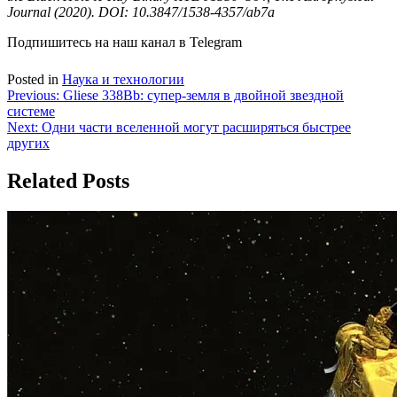
Journal (2020). DOI: 10.3847/1538-4357/ab7a
Подпишитесь на наш канал в Telegram
Posted in
Наука и технологии
Навигация
Previous:
Gliese 338Bb: супер-земля в двойной звездной
системе
по
Next:
Одни части вселенной могут расширяться быстрее
записям
других
Related Posts