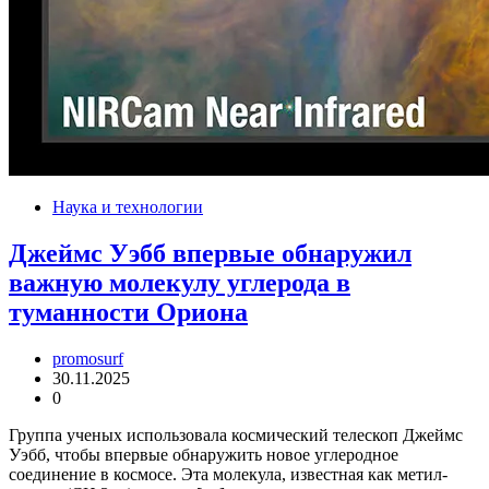
Наука и технологии
Джеймс Уэбб впервые обнаружил
важную молекулу углерода в
туманности Ориона
promosurf
30.11.2025
0
Группа ученых использовала космический телескоп Джеймс
Уэбб, чтобы впервые обнаружить новое углеродное
соединение в космосе. Эта молекула, известная как метил-