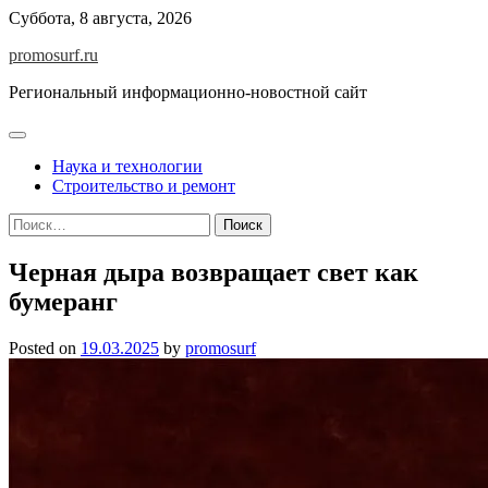
Skip
Суббота, 8 августа, 2026
to
promosurf.ru
content
Региональный информационно-новостной сайт
Наука и технологии
Строительство и ремонт
Найти:
Черная дыра возвращает свет как
бумеранг
Posted on
19.03.2025
by
promosurf