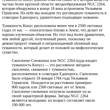
частью более крупной области звездообразования NGC 2264,
которая обнаружена в конце 18 века астрономом Уильямом
Гершелем. На небе мы находим эту роговидную туманность в
созвездии Единорога, удивительно подходящее название.
Туманность Конус расположена менее чем в 2500 световых
годах от нас — относительно близко к Земле, что делает ее
хорошо изученным объектом. Но этот вид более драматичен,
чем любой другой, полученный ранее, поскольку он
демонстрирует темный и непроницаемый облачный вид
туманности, который делает ее похожей на мифологическое
существо.
Скопление Снежинки или NGC 2264 (куда входит
туманность Конус) — это рассеянное звёздное
скопление, связанное с туманностью,
расположенное в созвездии Единорога. Скопление
было открыто 18 января 1784 года Уильямом
Гершелем. Находится на расстоянии примерно
800 парсек или 2500 световых лет от Земли.
Скопление снежинки получило название из-за
своей характерной формы. Звёзды NGC 2264
являются молодыми: их возраст составляет около
100 000 лет.