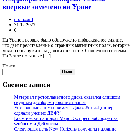
впервые замечено на Уране
promosurf
31.12.2025
0
На Уране впервые было обнаружено инфракрасное сияние,
что дает представление о странных магнитных полях, которые
можно обнаружить на далеких планетах Солнечной системы.
На Земле полярные […]
Поиск
Поиск
Свежие записи
Материал протопланетного диска оказался слишком
скудным для формирования планет
Уникальные снимки кометы Джакобини-Циннер
сделали ученые ДВФУ
Космический аппарат Марс Экспресс наблюдает за
Фобосом и Деймосом
Следующая цель New Horizons получила название