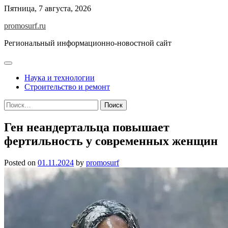
Skip
Пятница, 7 августа, 2026
to
promosurf.ru
content
Региональный информационно-новостной сайт
Наука и технологии
Строительство и ремонт
Найти:
Ген неандертальца повышает
фертильность у современных женщин
Posted on
01.11.2024
by
promosurf