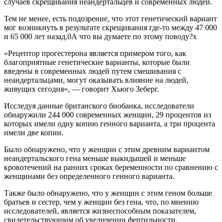
случаев скрещивания неандертальцев и современных людей.
Тем не менее, есть подозрение, что этот генетический вариант
мог возникнуть в результате скрещивания где-то между 47 000
и 65 000 лет назад.0А что вы думаете по этому поводу?
x
«Рецептор прогестерона является примером того, как
благоприятные генетические варианты, которые были
введены в современных людей путем смешивания с
неандертальцами, могут оказывать влияние на людей,
живущих сегодня», — говорит Хьюго Зеберг.
Исследуя данные британского биобанка, исследователи
обнаружили 244 000 современных женщин, 29 процентов из
которых имели одну копию генного варианта, а три процента
имели две копии.
Было обнаружено, что у женщин с этим древним вариантом
неандертальского гена меньше выкидышей и меньше
кровотечений на ранних сроках беременности по сравнению с
женщинами без определенного генного варианта.
Также было обнаружено, что у женщин с этим геном больше
братьев и сестер, чем у женщин без гена, что, по мнению
исследователей, является жизнеспособным показателем,
свидетельствующим об увеличении фертильности.