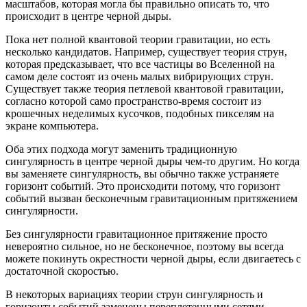
масштабов, которая могла бы правильно описать то, что
происходит в центре черной дыры.
Пока нет полной квантовой теории гравитации, но есть
несколько кандидатов. Например, существует теория струн,
которая предсказывает, что все частицы во Вселенной на
самом деле состоят из очень малых вибрирующих струн.
Существует также теория петлевой квантовой гравитации,
согласно которой само пространство-время состоит из
крошечных неделимых кусочков, подобных пикселям на
экране компьютера.
Оба этих подхода могут заменить традиционную
сингулярность в центре черной дыры чем-то другим. Но когда
вы заменяете сингулярность, вы обычно также устраняете
горизонт событий. Это происходити потому, что горизонт
событий вызван бесконечным гравитационным притяжением
сингулярности.
Без сингулярности гравитационное притяжение просто
невероятно сильное, но не бесконечное, поэтому вы всегда
можете покинуть окрестности черной дыры, если двигаетесь с
достаточной скоростью.
В некоторых вариациях теории струн сингулярность и
горизонты событий заменены переплетенными сетями