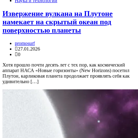
Наука и технологии
Извержение вулкана на Плутоне
намекает на скрытый океан под
поверхностью планеты
promosurf
27.01.2026
0
Хотя прошло почти десять лет с тех пор, как космический
аппарат НАСА «Новые горизонты» (New Horizons) посетил
Плутон, карликовая планета продолжает проявлять себя как
удивительно […]