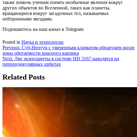
также помочь ученым понять необычные явления вокруг
других объектов во Вселенной, таких как планеты,
вращающиеся вокруг загадочных тел, называемых
нейтронными звездами.
Подпишитесь на наш канал в Telegram
Posted in
Наука и технологии
Навигация
Previous:
Суб-Нептун с умеренным климатом обнаружен возле
зоны обитаемости красного карлика
по
Next:
Две экзопланеты в системе HD 3167 находятся на
записям
перпендикулярных орбитах
Related Posts