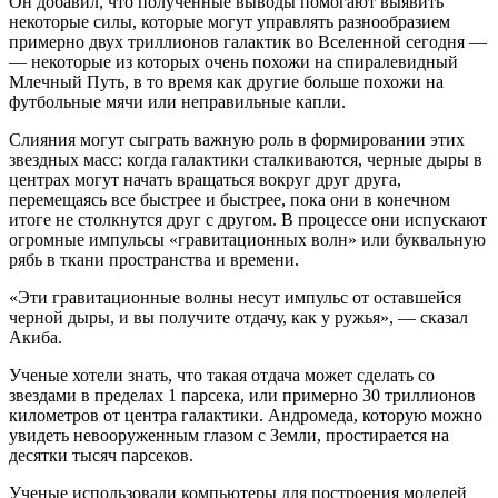
Он добавил, что полученные выводы помогают выявить
некоторые силы, которые могут управлять разнообразием
примерно двух триллионов галактик во Вселенной сегодня —
— некоторые из которых очень похожи на спиралевидный
Млечный Путь, в то время как другие больше похожи на
футбольные мячи или неправильные капли.
Слияния могут сыграть важную роль в формировании этих
звездных масс: когда галактики сталкиваются, черные дыры в
центрах могут начать вращаться вокруг друг друга,
перемещаясь все быстрее и быстрее, пока они в конечном
итоге не столкнутся друг с другом. В процессе они испускают
огромные импульсы «гравитационных волн» или буквальную
рябь в ткани пространства и времени.
«Эти гравитационные волны несут импульс от оставшейся
черной дыры, и вы получите отдачу, как у ружья», — сказал
Акиба.
Ученые хотели знать, что такая отдача может сделать со
звездами в пределах 1 парсека, или примерно 30 триллионов
километров от центра галактики. Андромеда, которую можно
увидеть невооруженным глазом с Земли, простирается на
десятки тысяч парсеков.
Ученые использовали компьютеры для построения моделей