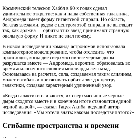
Космический телескоп Хаббл в 90-х годах сделал
удивительное открытие: как и наша собственная галактика,
Андромеда имеет форму гигантской спирали. Но область,
богатая звездами, рядом с центром этой спирали не выглядит
так, как должна — орбиты этих звезд принимают странную
овальную форму. И никто не знал почему.
В новом исследовании команда астрономов использовала
компьютерное моделирование, чтобы отследить, что
происходит, когда две сверхмассивные черные дыры
разрушатся вместе — Андромеда, вероятно, образовалась во
время аналогичного слияния миллиарды лет назад.
Основываясь на расчетах, сила, создаваемая таким слиянием,
может изгибать и притягивать орбиты звезд к центру
галактики, создавая характерный удлиненный узор.
«Когда галактики сливаются, их сверхмассивные черные
дыры сходятся вместе и в конечном итоге становятся единой
черной дырой», — сказал Тацуя Акиба, ведущий автор
исследования. «Мы хотели знать: каковы последствия этого?»
Сгибание пространства и времени