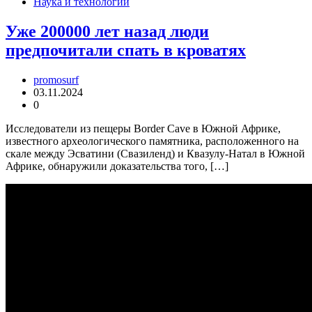
Наука и технологии
Уже 200000 лет назад люди
предпочитали спать в кроватях
promosurf
03.11.2024
0
Исследователи из пещеры Border Cave в Южной Африке,
известного археологического памятника, расположенного на
скале между Эсватини (Свазиленд) и Квазулу-Натал в Южной
Африке, обнаружили доказательства того, […]