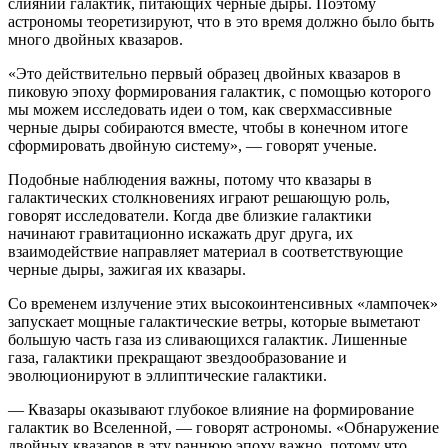
слияний галактик, питающих черные дыры. Поэтому
астрономы теоретизируют, что в это время должно было быть
много двойных квазаров.
«Это действительно первый образец двойных квазаров в
пиковую эпоху формирования галактик, с помощью которого
мы можем исследовать идеи о том, как сверхмассивные
черные дыры собираются вместе, чтобы в конечном итоге
сформировать двойную систему», — говорят ученые.
Подобные наблюдения важны, потому что квазары в
галактических столкновениях играют решающую роль,
говорят исследователи. Когда две близкие галактики
начинают гравитационно искажать друг друга, их
взаимодействие направляет материал в соответствующие
черные дыры, зажигая их квазары.
Со временем излучение этих высокоинтенсивных «лампочек»
запускает мощные галактические ветры, которые выметают
большую часть газа из сливающихся галактик. Лишенные
газа, галактики прекращают звездообразование и
эволюционируют в эллиптические галактики.
— Квазары оказывают глубокое влияние на формирование
галактик во Вселенной, — говорят астрономы. «Обнаружение
двойных квазаров в эту раннюю эпоху важно, потому что