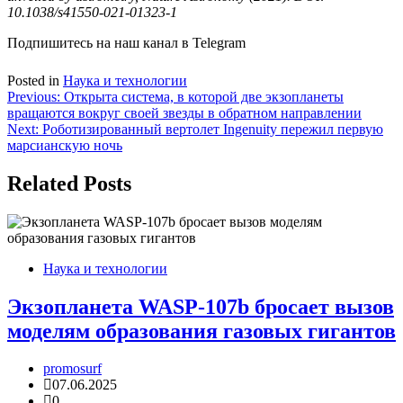
10.1038/s41550-021-01323-1
Подпишитесь на наш канал в Telegram
Posted in
Наука и технологии
Навигация
Previous:
Открыта система, в которой две экзопланеты
вращаются вокруг своей звезды в обратном направлении
по
Next:
Роботизированный вертолет Ingenuity пережил первую
записям
марсианскую ночь
Related Posts
Наука и технологии
Экзопланета WASP-107b бросает вызов
моделям образования газовых гигантов
promosurf
07.06.2025
0