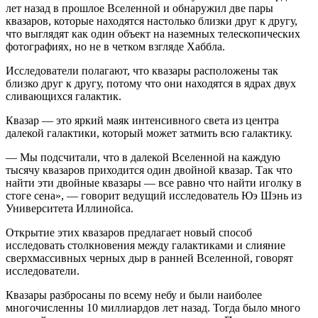
лет назад в прошлое Вселенной и обнаружил две пары
квазаров, которые находятся настолько близки друг к другу,
что выглядят как один объект на наземных телескопических
фотографиях, но не в четком взгляде Хаббла.
Исследователи полагают, что квазары расположены так
близко друг к другу, потому что они находятся в ядрах двух
сливающихся галактик.
Квазар — это яркий маяк интенсивного света из центра
далекой галактики, который может затмить всю галактику.
— Мы подсчитали, что в далекой Вселенной на каждую
тысячу квазаров приходится один двойной квазар. Так что
найти эти двойные квазары — все равно что найти иголку в
стоге сена», — говорит ведущий исследователь Юэ Шэнь из
Университета Иллинойса.
Открытие этих квазаров предлагает новый способ
исследовать столкновения между галактиками и слияние
сверхмассивных черных дыр в ранней Вселенной, говорят
исследователи.
Квазары разбросаны по всему небу и были наиболее
многочисленны 10 миллиардов лет назад. Тогда было много