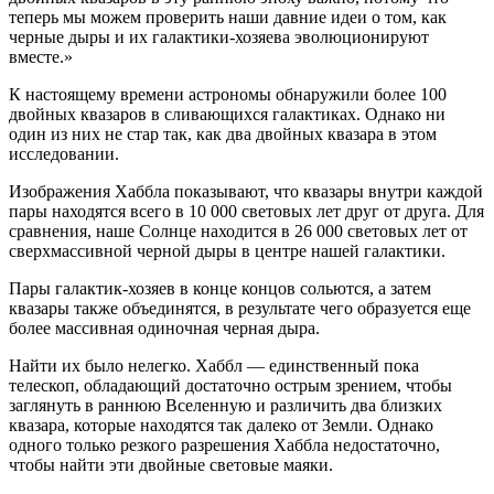
теперь мы можем проверить наши давние идеи о том, как
черные дыры и их галактики-хозяева эволюционируют
вместе.»
К настоящему времени астрономы обнаружили более 100
двойных квазаров в сливающихся галактиках. Однако ни
один из них не стар так, как два двойных квазара в этом
исследовании.
Изображения Хаббла показывают, что квазары внутри каждой
пары находятся всего в 10 000 световых лет друг от друга. Для
сравнения, наше Солнце находится в 26 000 световых лет от
сверхмассивной черной дыры в центре нашей галактики.
Пары галактик-хозяев в конце концов сольются, а затем
квазары также объединятся, в результате чего образуется еще
более массивная одиночная черная дыра.
Найти их было нелегко. Хаббл — единственный пока
телескоп, обладающий достаточно острым зрением, чтобы
заглянуть в раннюю Вселенную и различить два близких
квазара, которые находятся так далеко от Земли. Однако
одного только резкого разрешения Хаббла недостаточно,
чтобы найти эти двойные световые маяки.