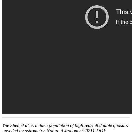
Yue Shen et al. A hidden population of high-redshift double quasars
unveiled by astrometry, Nature Astronomy (2021). DOI: