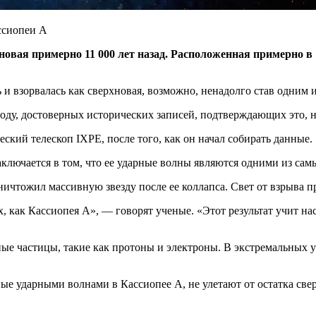
новая примерно 11 000 лет назад. Расположенная примерно в 
 и взорвалась как сверхновая, возможно, ненадолго став одним и
оду, достоверных исторических записей, подтверждающих это, н
кий телескоп IXPE, после того, как он начал собирать данные.
заключается в том, что ее ударные волны являются одними из са
тожил массивную звезду после ее коллапса. Свет от взрыва про
, как Кассиопея А», — говорят ученые. «Этот результат учит н
 частицы, такие как протоны и электроны. В экстремальных усл
ые ударными волнами в Кассиопее А, не улетают от остатка све