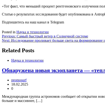
«Тот факт, что меньший процент рентгеновского излучения по
Статья о результатах исследования будет опубликована в Astrophy
Подпишитесь на наш канал в Telegram
Posted in
Наука и технологии
Навигация
Previous:
Самый быстрый ветер в Солнечной системе
Next:
Исследование проливает больше света на формирование
по
записям
Related Posts
Наука и технологии
Обнаружена новая экзопланета — «те
promosurf
18.02.2025
0
Международная группа астрономов сообщает об открытии ново
больше и массивнее, […]