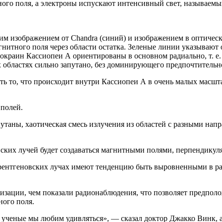
го поля, а электроны испускают интенсивный свет, называемы
м изображением от Chandra (синий) и изображением в оптическо
нитного поля через области остатка. Зеленые линии указывают о
окраин Кассиопеи А ориентированы в основном радиально, т. е.
 областях сильно запутано, без доминирующего предпочтительн
ать то, что происходит внутри Кассиопеи А в очень малых масш
 полей.
утаны, хаотическая смесь излучения из областей с разными нап
вских лучей будет создаваться магнитными полями, перпендик
 рентгеновских лучах имеют тенденцию быть выровненными в ра
зации, чем показали радионаблюдения, что позволяет предполож
ного поля.
к ученые мы любим удивляться», — сказал доктор Джакко Винк, 