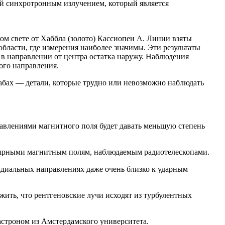
й синхротронным излучением, который является
м свете от Хаббла (золото) Кассиопеи A. Линии взяты
бласти, где измерения наиболее значимы. Эти результаты
 в направлении от центра остатка наружу. Наблюдения
ого направления.
табах — детали, которые трудно или невозможно наблюдать
равлениями магнитного поля будет давать меньшую степень
улярными магнитным полям, наблюдаемым радиотелескопами.
диальных направлениях даже очень близко к ударным
ить, что рентгеновские лучи исходят из турбулентных
астроном из Амстердамского университета.