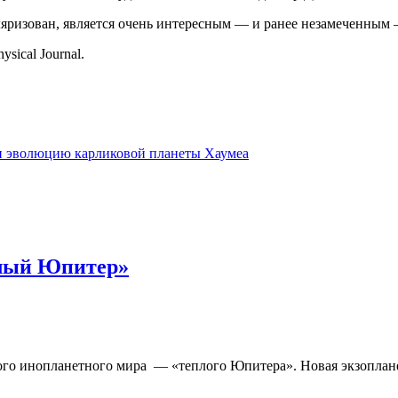
ляризован, является очень интересным — и ранее незамеченным
sical Journal.
 и эволюцию карликовой планеты Хаумеа
плый Юпитер»
го инопланетного мира — «теплого Юпитера». Новая экзопланет