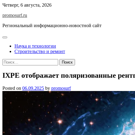
Skip
Четверг, 6 августа, 2026
to
promosurf.ru
content
Региональный информационно-новостной сайт
Наука и технологии
Строительство и ремонт
Найти:
IXPE отображает поляризованные рентг
Posted on
06.09.2025
by
promosurf