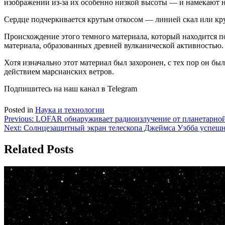
изображении из-за их особенно низкой высоты — и намекают 
Сердце подчеркивается крутым откосом — линией скал или кр
Происхождение этого темного материала, который находится по
материала, образованных древней вулканической активностью.
Хотя изначально этот материал был захоронен, с тех пор он бы
действием марсианских ветров.
Подпишитесь на наш канал в Telegram
Posted in
Наука и технологии
Навигация
Previous:
LOFAR обнаруживает радиоизлучение от планетарной 
Next:
Солнцезащитный экран телескопа Джеймса Уэбба успешн
по
записям
Related Posts