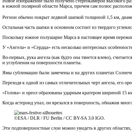
Новое изображение было получено стереокамерой высокого раз
в южной полярной области Марса, причем сам полюс расположе
Регион обычно покрыт ледяной шапкой толщиной 1,5 км, диаме
Остальная часть шапки в основном состоит из твердого углекис
Поскольку южное полушарие Марса в настоящее время переживае
У «Ангела» и «Сердца» есть несколько интересных особенност
Во-первых, рука ангела (как будто она тянется влево), считае
и углубления на поверхности планеты.
Ямы сублимации были замечены и на других планетах Солнечно
Переходя к одной из самых отличительных черт ангела, его о
«Голова» и ореол образованы ударным кратером шириной 15 км,
Когда астероид упал, он врезался в поверхность, обнажив м
©ESA / DLR / FU Berlin / CC BY-SA 3.0 IGO.
Эти подповерхностные слои можно увидеть в других областях,