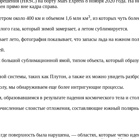
решения (HRSC) на борту Mars Express 8 ноября 2020 года. На 
н прямо вне кадра справа.
3
тром около 400 км и объемом 1,6 млн км
, из которых чуть боле
лого газа, который зимой замерзает, а летом сублимируется.
т лето, фотография показывает, что запасы льда на южном полю
ей.
тся большой сублимационной ямой, типом объекта, который образуе
й системы, таких как Плутон, а также их можно увидеть разбр
реолу, мы обнаруживаем еще более интригующие процессы.
 образовавшимся в результате падения космического тела и стол
ногочисленные слоистые отложения, составляющие южный полярны
 где поверхность была нарушена, — областях, которые четко и