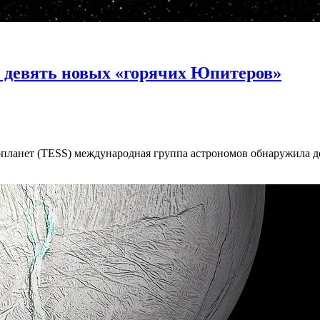
 девять новых «горячих Юпитеров»
ланет (TESS) международная группа астрономов обнаружила де