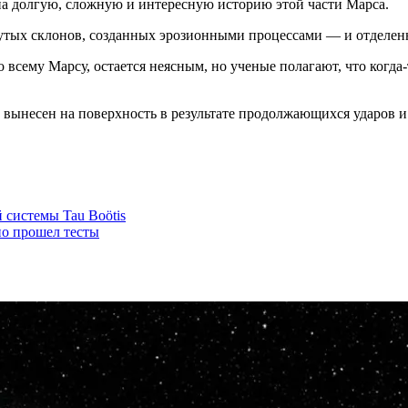
на долгую, сложную и интересную историю этой части Марса.
утых склонов, созданных эрозионными процессами — и отделен
 всему Марсу, остается неясным, но ученые полагают, что когда
л вынесен на поверхность в результате продолжающихся ударов и
системы Tau Boötis
о прошел тесты