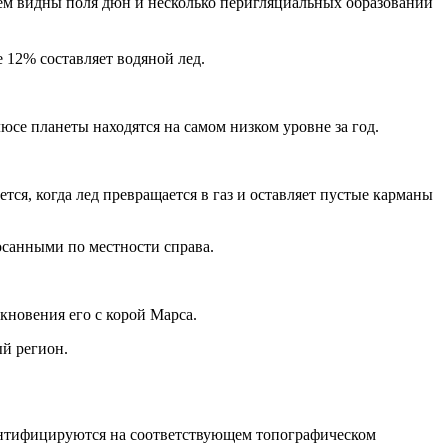
нем видны поля дюн и несколько перигляциальных образований
е 12% составляет водяной лед.
се планеты находятся на самом низком уровне за год.
тся, когда лед превращается в газ и оставляет пустые карманы
осанными по местности справа.
кновения его с корой Марса.
й регион.
дентифицируются на соответствующем топографическом