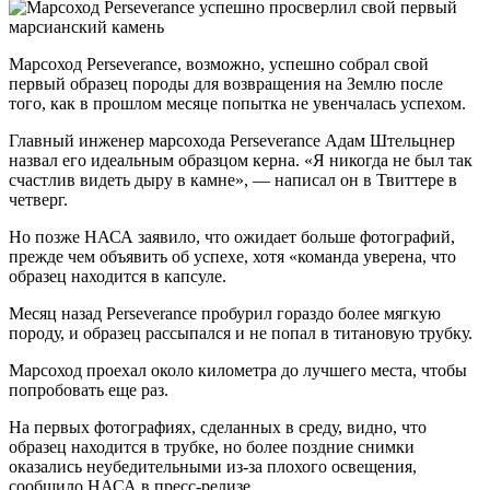
Марсоход Perseverance, возможно, успешно собрал свой
первый образец породы для возвращения на Землю после
того, как в прошлом месяце попытка не увенчалась успехом.
Главный инженер марсохода Perseverance Адам Штельцнер
назвал его идеальным образцом керна. «Я никогда не был так
счастлив видеть дыру в камне», — написал он в Твиттере в
четверг.
Но позже НАСА заявило, что ожидает больше фотографий,
прежде чем объявить об успехе, хотя «команда уверена, что
образец находится в капсуле.
Месяц назад Perseverance пробурил гораздо более мягкую
породу, и образец рассыпался и не попал в титановую трубку.
Марсоход проехал около километра до лучшего места, чтобы
попробовать еще раз.
На первых фотографиях, сделанных в среду, видно, что
образец находится в трубке, но более поздние снимки
оказались неубедительными из-за плохого освещения,
сообщило НАСА в пресс-релизе.