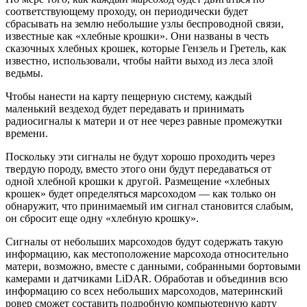
соответствующему проходу, он периодически будет
сбрасывать на землю небольшие узлы беспроводной связи,
известные как «хлебные крошки». Они названы в честь
сказочных хлебных крошек, которые Гензель и Гретель, как
известно, использовали, чтобы найти выход из леса злой
ведьмы.
Чтобы нанести на карту пещерную систему, каждый
маленький вездеход будет передавать и принимать
радиосигналы к матери и от нее через равные промежутки
времени.
Поскольку эти сигналы не будут хорошо проходить через
твердую породу, вместо этого они будут передаваться от
одной хлебной крошки к другой. Размещение «хлебных
крошек» будет определяться марсоходом — как только он
обнаружит, что принимаемый им сигнал становится слабым,
он сбросит еще одну «хлебную крошку».
Сигналы от небольших марсоходов будут содержать такую ​​
информацию, как местоположение марсохода относительно
матери, возможно, вместе с данными, собранными бортовыми
камерами и датчиками LiDAR. Обработав и объединив всю
информацию со всех небольших марсоходов, материнский
ровер сможет составить подробную компьютерную карту