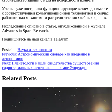
строительство зданий с нуля на поверхности планеты.
Ученые уже построили функционирующие вездеходы вместе
с соответствующей коммуникационной технологией и сейчас
работают над механизмом рассредоточения хлебных крошек.
Исследование описано в статье, опубликованной в журнале
Advances in Space Research.
Подпишитесь на наш канал в Telegram
Posted in
Наука и технологии
Навигация
Previous:
Астрономический словарь как введение в
астрономию
по
Next:
Планетологи нашли свидетельства существования
записям
гидротермальных источников в океане Энцелада
Related Posts