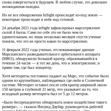
снова извергнуться в будущем. В любом случае, это довольно
неожиданная находка.
Но не все обнаружения InSight происходят из-под земли —
некоторые происходят в небе над головой.
24 декабря 2021 года inSight зафиксировал марсотрясение
силой 4 балла. Само по себе это не было чем-то
удивительным, но лишь несколько месяцев спустя ученые
поняли, что это не просто какое-то марсотрясение.
11 февраля 2022 года ученые, отслеживающие данные
Марсианского разведывательного орбитального аппарата
(MRO), обнаружили большой кратер, образовавшийся в
течение 24 часов — в тот же день, что и землетрясение, и
прямо там, где был эпицентр.
Хотя метеориты постоянно падают на Марс, это событие было
одним из крупнейших, наблюдаемых где-либо в Солнечной
системе. Метеорит оставил после себя кратер шириной около
150 метров и глубиной 21 метр, что указывает на то, что
исходный размер метеорита был от 5 до 12 метров.
«Было беспрецедентно обнаружить новое воздействие такого
размера», — сказала Ингрид Даубар, руководитель рабочей