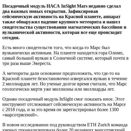
Посадочный модуль НАСА InSight Mars недавно сделал
два важных новых открытия. Зафиксировав
сейсмическую активность на Красной планете, аппарат
также обнаружил падение крупного метеорита и нашел
свидетельства существования магматических бассейнов и
вулканической активности, которая все еще происходит
сегодня.
Есть много свидетельств того, что когда-то Марс был
вулканически активным. На планете находится гора Олимп,
самый большой вулкан в Солнечной системе, который почти в
три раза выше Эвереста.
А метеориты дали основание предположить, что где-то на
Красной планете безостановочно извергался вулкан в течение
2 миллиардов лет. Но ученые долгое время считали, что Марс
геологически мертв уже миллионы или миллиарды лет.
Однако посадочный модуль InSight смог показать иное. Этот
инструмент отслеживает сейсмическую активность на Марсе
с 2018 года, и за это время он зарегистрировал более 1300
«марсотрясений».
В новом исследовании под руководством ETH Zurich команда
ученых проанализировала более 20 недавних марсотрясений,