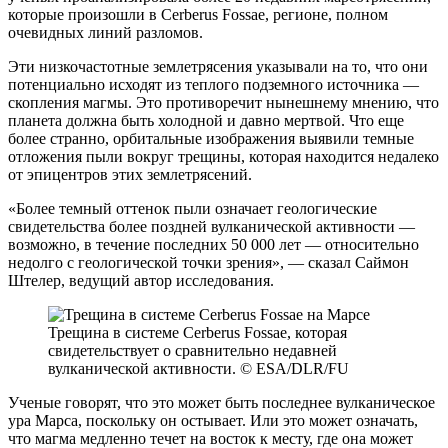
которые произошли в Cerberus Fossae, регионе, полном
очевидных линий разломов.
Эти низкочастотные землетрясения указывали на то, что они
потенциально исходят из теплого подземного источника —
скопления магмы. Это противоречит нынешнему мнению, что
планета должна быть холодной и давно мертвой. Что еще
более странно, орбитальные изображения выявили темные
отложения пыли вокруг трещины, которая находится недалеко
от эпицентров этих землетрясений.
«Более темный оттенок пыли означает геологические
свидетельства более поздней вулканической активности —
возможно, в течение последних 50 000 лет — относительно
недолго с геологической точки зрения», — сказал Саймон
Штелер, ведущий автор исследования.
Трещина в системе Cerberus Fossae, которая
свидетельствует о сравнительно недавней
вулканической активности. © ESA/DLR/FU
Ученые говорят, что это может быть последнее вулканическое
ура Марса, поскольку он остывает. Или это может означать,
что магма медленно течет на восток к месту, где она может