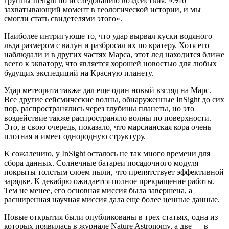
группы InSight по исследованию воздействия. «Это
захватывающий момент в геологической истории, и мы
смогли стать свидетелями этого».
Наиболее интригующе то, что удар вырвал куски водяного
льда размером с валун и разбросал их по кратеру. Хотя его
наблюдали и в других частях Марса, этот лед находится ближе
всего к экватору, что является хорошей новостью для любых
будущих экспедиций на Красную планету.
Удар метеорита также дал еще один новый взгляд на Марс.
Все другие сейсмические волны, обнаруженные InSight до сих
пор, распространялись через глубины планеты, но это
воздействие также распространяло волны по поверхности.
Это, в свою очередь, показало, что марсианская кора очень
плотная и имеет однородную структуру.
К сожалению, у InSight осталось не так много времени для
сбора данных. Солнечные батареи посадочного модуля
покрыты толстым слоем пыли, что препятствует эффективной
зарядке. К декабрю ожидается полное прекращение работы.
Тем не менее, его основная миссия была завершена, а
расширенная научная миссия дала еще более ценные данные.
Новые открытия были опубликованы в трех статьях, одна из
которых появилась в журнале Nature Astronomy, а две — в