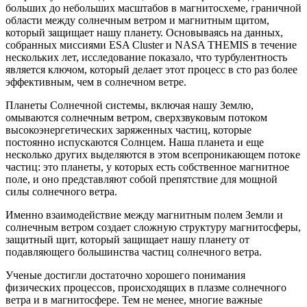
больших до небольших масштабов в магнитосхеме, граничной
области между солнечным ветром и магнитным щитом,
который защищает нашу планету. Основываясь на данных,
собранных миссиями ESA Cluster и NASA THEMIS в течение
нескольких лет, исследование показало, что турбулентность
является ключом, который делает этот процесс в сто раз более
эффективным, чем в солнечном ветре.
Планеты Солнечной системы, включая нашу Землю,
омываются солнечным ветром, сверхзвуковым потоком
высокоэнергетических заряженных частиц, которые
постоянно испускаются Солнцем. Наша планета и еще
несколько других выделяются в этом всепроникающем потоке
частиц: это планеты, у которых есть собственное магнитное
поле, и оно представляют собой препятствие для мощной
силы солнечного ветра.
Именно взаимодействие между магнитным полем Земли и
солнечным ветром создает сложную структуру магнитосферы,
защитный щит, который защищает нашу планету от
подавляющего большинства частиц солнечного ветра.
Ученые достигли достаточно хорошего понимания
физических процессов, происходящих в плазме солнечного
ветра и в магнитосфере. Тем не менее, многие важные