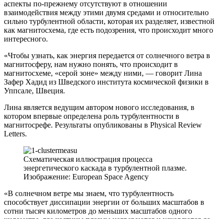
аспекты по-прежнему отсутствуют в отношении
взаимодействия между этими двумя средами и относительно
сильно турбулентной области, которая их разделяет, известной
как магнитосхема, где есть подозрения, что происходит много
интересного.
«Чтобы узнать, как энергия передается от солнечного ветра в
магнитосферу, нам нужно понять, что происходит в
магнитосхеме, «серой зоне» между ними, — говорит Лина
Зафер Хадид из Шведского института космической физики в
Уппсале, Швеция.
Лина является ведущим автором нового исследования, в
котором впервые определена роль турбулентности в
магнитосрефе. Результаты опубликованы в Physical Review
Letters.
Схематическая иллюстрация процесса
энергетического каскада в турбулентной плазме.
Изображение: European Space Agency
«В солнечном ветре мы знаем, что турбулентность
способствует диссипации энергии от больших масштабов в
сотни тысяч километров до меньших масштабов одного