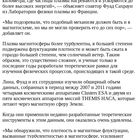
километра, где частицы плазмы нагреваются и ускоряются до
более высоких энергий», — объясняет соавтор Фуад Сахрауи
из Лаборатории физики плазмы во Франции.
«Мы подозревали, что подобный механизм должен быть и в
магнитосхеме, но мы не могли проверить его до сих пор», —
добавляет он.
Плазма магнитосферы более турбулентна, в большей степени
подвержена флуктуациям плотности и может быть сжата в
гораздо большей степени, чем солнечный ветер. Таким
образом, это существенно сложнее, и ученые только в
последние годы разработали теоретические рамки для
изучения физических процессов, происходящих в такой среде.
Лина, Фуад и их сотрудники изучили обширный объем
данных, собранных в период между 2007 и 2011 годами
четырьмя космическими аппаратами Clusters ESA и двумя из
пяти космических аппаратов миссий THEMIS НАСА, которые
летают через магнитную сферу Земли.
Когда они применили недавно разработанные теоретические
инструменты к этим данным, они оказались очень удивлены.
«Мы обнаружили, что плотность и магнитные флуктуации,
вызванные турбулентностью в магнитосфере, усиливают