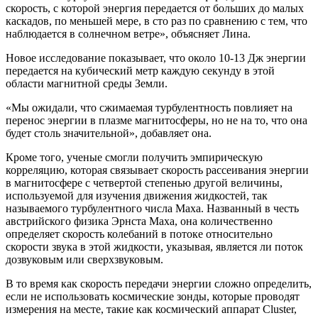
скорость, с которой энергия передается от больших до малых
каскадов, по меньшей мере, в сто раз по сравнению с тем, что
наблюдается в солнечном ветре», объясняет Лина.
Новое исследование показывает, что около 10-13 Дж энергии
передается на кубический метр каждую секунду в этой
области магнитной среды Земли.
«Мы ожидали, что сжимаемая турбулентность повлияет на
перенос энергии в плазме магнитосферы, но не на то, что она
будет столь значительной», добавляет она.
Кроме того, ученые смогли получить эмпирическую
корреляцию, которая связывает скорость рассеивания энергии
в магнитосфере с четвертой степенью другой величины,
используемой для изучения движения жидкостей, так
называемого турбулентного числа Маха. Названный в честь
австрийского физика Эрнста Маха, она количественно
определяет скорость колебаний в потоке относительно
скорости звука в этой жидкости, указывая, является ли поток
дозвуковым или сверхзвуковым.
В то время как скорость передачи энергии сложно определить,
если не использовать космические зонды, которые проводят
измерения на месте, такие как космический аппарат Cluster,