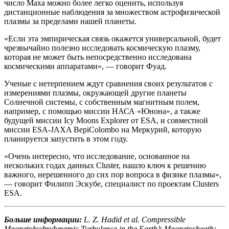
число Маха можно более легко оценить, используя
дистанционные наблюдения за множеством астрофизической
плазмы за пределами нашей планеты.
«Если эта эмпирическая связь окажется универсальной, будет
чрезвычайно полезно исследовать космическую плазму,
которая не может быть непосредственно исследована
космическими аппаратами», — говорит Фуад.
Ученые с нетерпением ждут сравнения своих результатов с
измерениями плазмы, окружающей другие планеты
Солнечной системы, с собственным магнитным полем,
например, с помощью миссии НАСА «Юнона», а также
будущей миссии Icy Moons Explorer от ESA, и совместной
миссии ESA-JAXA BepiColombo на Меркурий, которую
планируется запустить в этом году.
«Очень интересно, что исследование, основанное на
нескольких годах данных Cluster, нашло ключ к решению
важного, нерешенного до сих пор вопроса в физике плазмы»,
— говорит Филипп Эскубе, специалист по проектам Clusters
ESA.
Больше информации:
L. Z. Hadid et al. Compressible
Magnetohydrodynamic Turbulence in the Earth’s Magnetosheath: