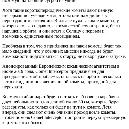
похожую на тающий сугроб на улице.
Хотя такие короткопериодические кометы дают ценную
информацию, ученые хотят, чтобы они находились в
первозданном состоянии. В идеале нужны такие кометы, у
которых только недавно, с космической точки зрения, была
нарушена орбита, и они летят к Солнцу с первым и,
возможно, единственным посещением.
Проблема в том, что о приближении такой кометы будет так
мало сведений, что у обычных миссий никогда не будет
возможности подготовиться к старту, не говоря уже о запуске.
Анонсированный Европейским космическим агентством в
июне 2019 года, Comet Interceptor предназначен для
преодоления этой проблемы, оставаясь на орбите несколько
лет в ожидании появления новой кометы, пригодной для
перехвата.
Космический аппарат будет состоять из базового корабля и
двух небольших зондов длиной около 30 см, которые будут
развернуты, как только он будет на пути к комете. Летя
вперед, они сделают очень близкий проход возле кометы,
чтобы помочь Comet Interceptor построить первую трехмерную
карту такого объекта.