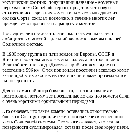
космический охотник, получивший название «Кометный
перехватчик» (Comet Interceptor), представляет новую
стратегию исследования комет, только что вышедших из
облака Оорта, ожидая, возможно, в течение многих лет,
прежде чем отправиться на рандеву с кометой.
Последние четыре десятилетия были отмечены серией
амбициозных миссий в дальний космос к кометам в нашей
Солнечной системе.
В 1986 году группа из пяти зондов из Европы, СССР и
Японии пролетела мимо кометы Галлея, а построенный в
Великобритании зонд «Джотто» приблизился к ядру на
расстояние 596 км. С тех пор зонды посетили несколько комет,
взяли пробы их хвостов из газа и пыли и даже приземлились
на поверхность.
Для этих миссий потребовались годы планирования и
подготовки, поэтому все посещенные до сих пор кометы были
с очень короткими орбитальными периодами.
Это означает, что такие кометы оставались относительно
близко к Солнцу, периодически проходя через внутреннюю
часть Солнечной системы. Это также означает, что лед на
поверхности сублимировался, оставив после себя корку пыли,