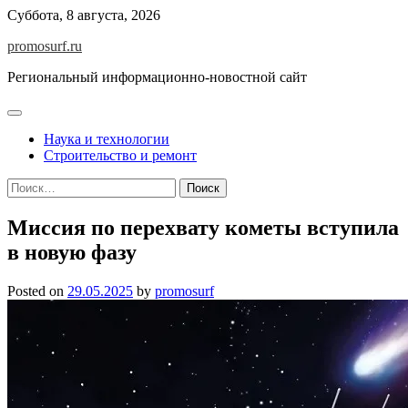
Skip
Суббота, 8 августа, 2026
to
promosurf.ru
content
Региональный информационно-новостной сайт
Наука и технологии
Строительство и ремонт
Найти:
Миссия по перехвату кометы вступила
в новую фазу
Posted on
29.05.2025
by
promosurf