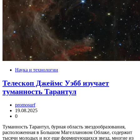
Наука и технологии
Телескоп Джеймс Уэбб изучает
туманность Тарантул
promosurf
19.08.2025
0
Туманность Тарантул, бурная область звездообразования,
расположенная в Большом Магеллановом Облаке, содержит
тысячи молодых и все еще формирующихся звезд, многие из