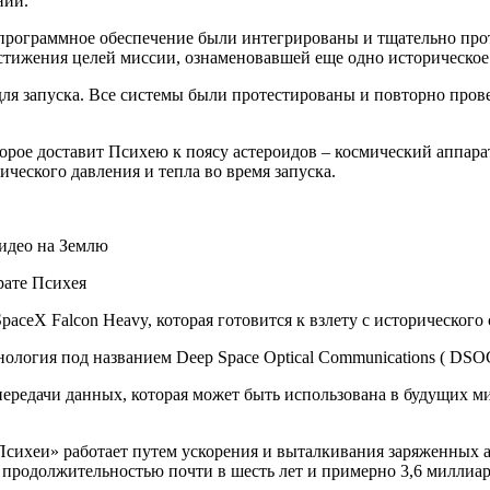
нии.
программное обеспечение были интегрированы и тщательно прот
достижения целей миссии, ознаменовавшей еще одно историческ
я запуска. Все системы были протестированы и повторно провер
торое доставит Психею к поясу астероидов – космический аппара
ческого давления и тепла во время запуска.
видео на Землю
рате Психея
paceX Falcon Heavy, которая готовится к взлету с историческог
логия под названием Deep Space Optical Communications ( DSOC
ередачи данных, которая может быть использована в будущих ми
сихеи» работает путем ускорения и выталкивания заряженных ато
 продолжительностью почти в шесть лет и примерно 3,6 миллиар