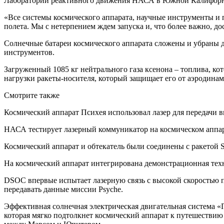
Лаборатории реактивного движения НАСА в Южной Калифор
«Все системы космического аппарата, научные инструменты и 
полета. Мы с нетерпением ждем запуска и, что более важно, 
Солнечные батареи космического аппарата сложены и убраны дл
инструментов.
Загруженный 1085 кг нейтрального газа ксенона – топлива, ко
нагрузки ракеты-носителя, который защищает его от аэродинами
Смотрите также
Космический аппарат Психея использовал лазер для передачи 
НАСА тестирует лазерный коммуникатор на космическом аппа
Космический аппарат и обтекатель были соединены с ракетой S
На космический аппарат интегрирована демонстрационная техно
DSOC впервые испытает лазерную связь с высокой скоростью п
передавать данные миссии Psyche.
Эффективная солнечная электрическая двигательная система «П
которая мягко подтолкнет космический аппарат к путешествию