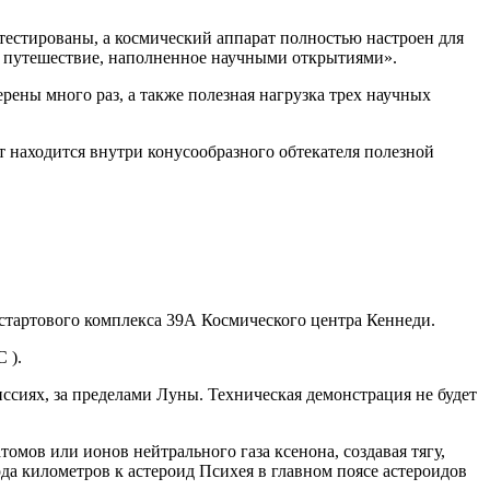
естированы, а космический аппарат полностью настроен для
ое путешествие, наполненное научными открытиями».
ены много раз, а также полезная нагрузка трех научных
т находится внутри конусообразного обтекателя полезной
о стартового комплекса 39А Космического центра Кеннеди.
 ).
ссиях, за пределами Луны. Техническая демонстрация не будет
мов или ионов нейтрального газа ксенона, создавая тягу,
да километров к астероид Психея в главном поясе астероидов