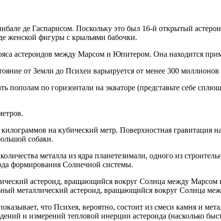
бале де Гаспарисом. Поскольку это был 16-й открытый астероид
де женской фигуры с крыльями бабочки.
ояса астероидов между Марсом и Юпитером. Она находится приме
тояние от Земли до Психеи варьируется от менее 300 миллионов 
ать пополам по горизонтали на экваторе (представьте себе сплю
метров.
0 килограммов на кубический метр. Поверхностная гравитация на
большой собаки.
 количества металла из ядра планетезимали, одного из строител
ода формирования Солнечной системы.
ный металлический астероид, вращающийся вокруг Солнца ме
казывает, что Психея, вероятно, состоит из смеси камня и мета
ний и измерений тепловой инерции астероида (насколько быстр