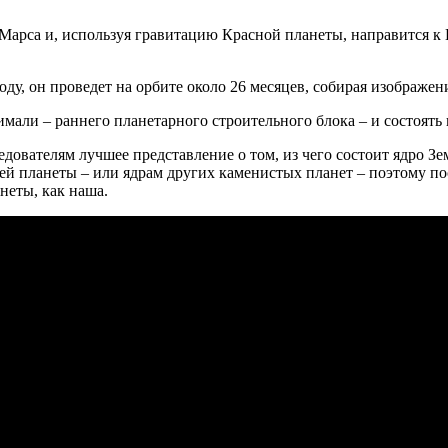
 Марса и, используя гравитацию Красной планеты, направится к 
оду, он проведет на орбите около 26 месяцев, собирая изображен
мали – раннего планетарного строительного блока – и состоять 
ледователям лучшее представление о том, из чего состоит ядро ​​
шей планеты – или ядрам других каменистых планет – поэтому 
неты, как наша.