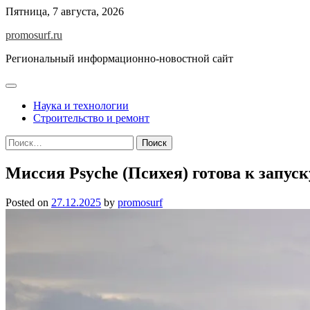
Skip
Пятница, 7 августа, 2026
to
promosurf.ru
content
Региональный информационно-новостной сайт
Наука и технологии
Строительство и ремонт
Найти:
Миссия Psyche (Психея) готова к запус
Posted on
27.12.2025
by
promosurf