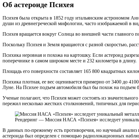
Об астероиде Психея
Психея была открыта в 1852 году итальянским астрономом Анни
души из древнегреческой мифологии, часто изображаемой в ви
Психея вращается вокруг Солнца во внешней части главного п
Поскольку Психея и Земля вращаются с разной скоростью, расс
Психика неровная и похожа на картошку. Если астероид разрез
поперечнике в самом широком месте и 232 километра в длину.
Площадь его поверхности составляет 165 800 квадратных кило
Психика плотная, ее вес оценивается примерно от 3400 до 410
Луне. На Психее подъем автомобиля был бы похож на подъем 
Ученые полагают, что Психея может состоять из значительного
пережил несколько жестких столкновений, типичных для пери
Рендеринг — Миссия НАСА «Психея» исследует уникаль
В данных по-прежнему есть противоречия, но научный анализ по
астероида был определен с помощью радиолокационных наблюде