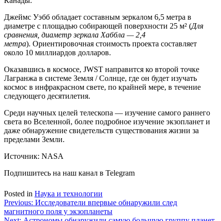
Канады.
Джеймс Уэбб обладает составным зеркалом
6,5 метра
в
диаметре с площадью собирающей поверхности
25 м² (
Для
сравнения, диаметр зеркала Хаббла — 2,4
метра
).
Ориентировочная стоимость проекта составляет
около 10 миллиардов долларов.
Оказавшись в космосе, JWST направится ко второй точке
Лагранжа в системе Земля / Солнце, где он будет изучать
космос в инфракрасном свете, по крайней мере, в течение
следующего десятилетия.
Среди научных целей телескопа — изучение самого раннего
света во Вселенной, более подробное изучение экзопланет и
даже обнаружение свидетельств существования жизни за
пределами Земли.
Источник: NASA
Подпишитесь на наш канал в Telegram
Posted in
Наука и технологии
Навигация
Previous:
Исследователи впервые обнаружили след
магнитного поля у экзопланеты
по
Next:
Астрономы обнаружили самую большую группу планет-