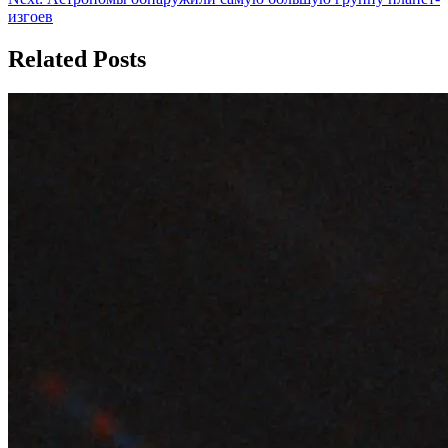
записям
изгоев
Related Posts