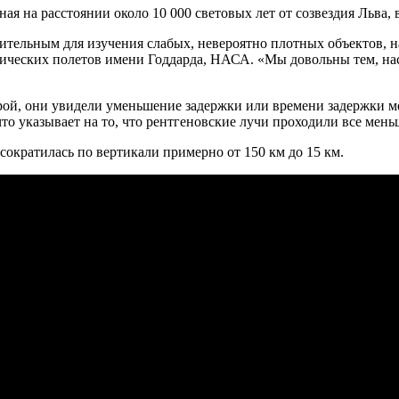
я на расстоянии около 10 000 световых лет от созвездия Льва, в
ительным для изучения слабых, невероятно плотных объектов, 
ческих полетов имени Годдарда, НАСА. «Мы довольны тем, наск
ой, они увидели уменьшение задержки или времени задержки м
то указывает на то, что рентгеновские лучи проходили все мень
сократилась по вертикали примерно от 150 км до 15 км.