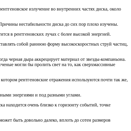
ентгеновское излучение во внутренних частях диска, около
 Причины нестабильности диска до сих пор плохо изучены.
ится в рентгеновских лучах с более высокой энергией.
ставлять собой раннюю форму высокоскоростных струй частиц,
огда черная дыра аккрецирует материал от звезды-компаньона.
ученые могли бы пролить свет на то, как сверхмассивные
 котором рентгеновские отражения используются почти так же,
азными энергиями и под разными углами.
а находится очень близко к горизонту событий, точке
ожет быть довольно далеко, вплоть до сотен размеров