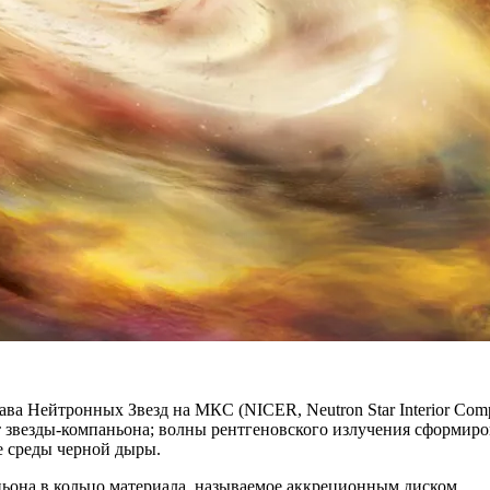
 Нейтронных Звезд на МКС (NICER, Neutron Star Interior Compo
 звезды-компаньона; волны рентгеновского излучения сформирова
е среды черной дыры.
ньона в кольцо материала, называемое аккреционным диском.