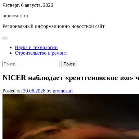
Skip
Четверг, 6 августа, 2026
to
promosurf.ru
content
Региональный информационно-новостной сайт
Наука и технологии
Строительство и ремонт
Найти:
NICER наблюдает «рентгеновское эхо»
Posted on
30.06.2026
by
promosurf