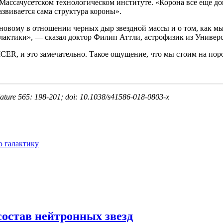
ассачусетском технологическом институте. «Корона все еще дов
развивается сама структура короны».
овому в отношении черных дыр звездной массы и о том, как мы 
лактики», — сказал доктор Филип Аттли, астрофизик из Универ
ER, и это замечательно. Такое ощущение, что мы стоим на пор
. Nature 565: 198-201; doi: 10.1038/s41586-018-0803-x
 галактику
остав нейтронных звезд