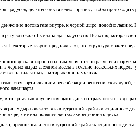
 градусов, делая его достаточно горячим, чтобы производить р
 движению потока газа внутрь, к черной дыре, подобно лавине.
пературой около 1 миллиарда градусов по Цельсию, которая свет
ся. Некоторые теории предполагают, что структура может пред
онного диска и корона над ним меняются по размеру и форме, к
т в черных дырах звездной массы в течение нескольких недель, 
лияют на галактики, в которых они находятся.
называется картированием реверберации рентгеновских лучей, в
дного ландшафта.
, в то время как другие освещают диск и отражаются назад с р
 черных дыр показало, что внутренний край аккреционного диск
ной дыре, а не над большей частью аккреционного диска.
ако, предполагали, что внутренний край аккреционного диска м