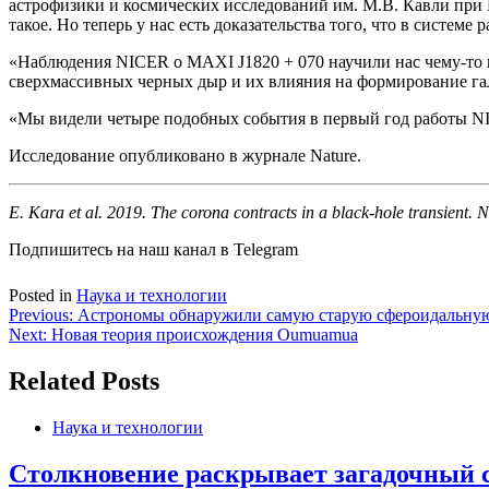
астрофизики и космических исследований им. М.В. Кавли при М
такое. Но теперь у нас есть доказательства того, что в системе 
«Наблюдения NICER о MAXI J1820 + 070 научили нас чему-то н
сверхмассивных черных дыр и их влияния на формирование га
«Мы видели четыре подобных события в первый год работы NIC
Исследование опубликовано в журнале Nature.
E. Kara et al. 2019. The corona contracts in a black-hole transient
Подпишитесь на наш канал в Telegram
Posted in
Наука и технологии
Навигация
Previous:
Астрономы обнаружили самую старую сфероидальную
Next:
Новая теория происхождения Oumuamua
по
записям
Related Posts
Наука и технологии
Столкновение раскрывает загадочный с