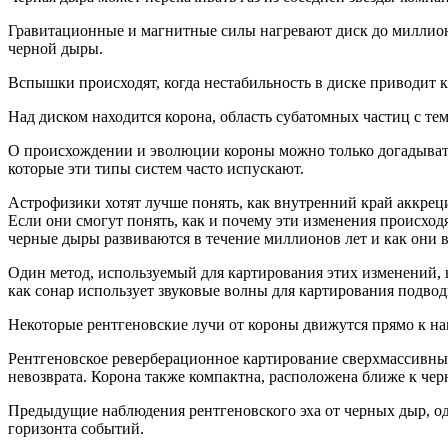
Гравитационные и магнитные силы нагревают диск до миллионов
черной дыры.
Вспышки происходят, когда нестабильность в диске приводит к
Над диском находится корона, область субатомных частиц с тем
О происхождении и эволюции короны можно только догадывать
которые эти типы систем часто испускают.
Астрофизики хотят лучше понять, как внутренний край аккреци
Если они смогут понять, как и почему эти изменения происходя
черные дыры развиваются в течение миллионов лет и как они в
Один метод, используемый для картирования этих изменений, 
как сонар использует звуковые волны для картирования подво
Некоторые рентгеновские лучи от короны движутся прямо к нам
Рентгеновское реверберационное картирование сверхмассивных
невозврата. Корона также компактна, расположена ближе к чер
Предыдущие наблюдения рентгеновского эха от черных дыр, одн
горизонта событий.