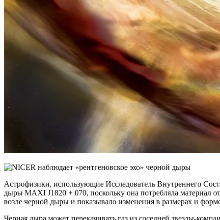
Астрофизики, использующие Исследователь Внутреннего Состава
дыры MAXI J1820 + 070, поскольку она потребляла материал от
возле черной дыры и показывало изменения в размерах и форм
Черная дыра может перекачивать газ из соседней звезды-компа