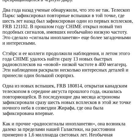
Два года назад ученые обнаружили, что это не так. Телескоп
Паркс зафиксировал повторные вспышки в той точке, где
шесть лет назад был зафиксирован один из первых всплесков,
FRB 121102. В прошлом году CHIME открыл новый тип
подобных сигналов, имевших необычайно низкую частоту.
Это сделало «сигналы инопланетян» еще более загадочными
и интересными.
Стэйрс и ее коллеги продолжили наблюдения, и летом этого
года CHIME удалось найти сразу 13 новых быстрых
радиовсплесков на «новой» низкой частоте в 400 мегагерц.
Эти наблюдения раскрыли несколько интересных деталей и
принесли один большой сюрприз.
Одна из новых вспышек, FRB 180814, открытая канадским
телескопом в середине августа прошлого года, оказалась
повторяющейся. В последующие два месяца астрономы
зафиксировали сразу шесть новых всплесков в этой же точке
ночного неба в созвездии Жирафа, где она была
зафиксирована впервые.
Как и прочие «радиосигналы инопланетян», она возникла
далеко за пределами нашей Галактики, на расстоянии
примерно в 1,6 миллиарда световых лет. Необычная