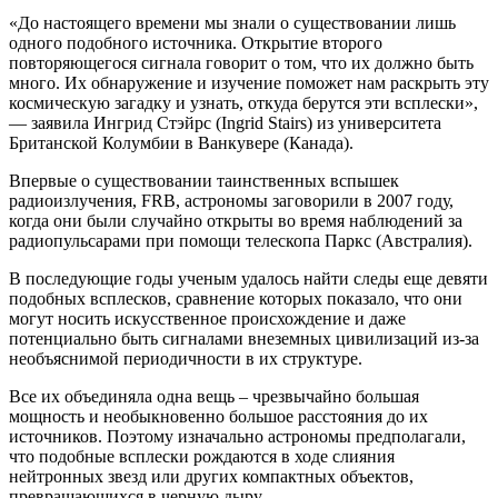
«До настоящего времени мы знали о существовании лишь
одного подобного источника. Открытие второго
повторяющегося сигнала говорит о том, что их должно быть
много. Их обнаружение и изучение поможет нам раскрыть эту
космическую загадку и узнать, откуда берутся эти всплески»,
— заявила Ингрид Стэйрс (Ingrid Stairs) из университета
Британской Колумбии в Ванкувере (Канада).
Впервые о существовании таинственных вспышек
радиоизлучения, FRB, астрономы заговорили в 2007 году,
когда они были случайно открыты во время наблюдений за
радиопульсарами при помощи телескопа Паркс (Австралия).
В последующие годы ученым удалось найти следы еще девяти
подобных всплесков, сравнение которых показало, что они
могут носить искусственное происхождение и даже
потенциально быть сигналами внеземных цивилизаций из-за
необъяснимой периодичности в их структуре.
Все их объединяла одна вещь – чрезвычайно большая
мощность и необыкновенно большое расстояния до их
источников. Поэтому изначально астрономы предполагали,
что подобные всплески рождаются в ходе слияния
нейтронных звезд или других компактных объектов,
превращающихся в черную дыру.