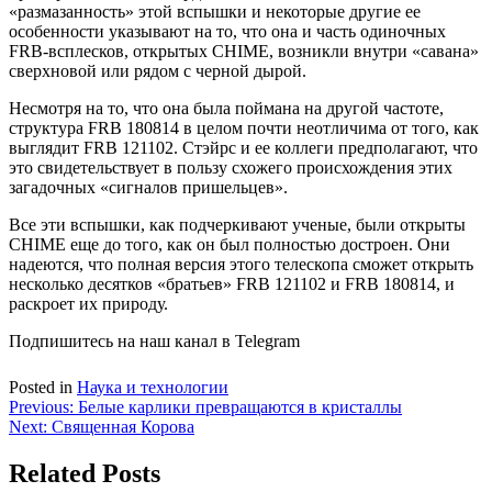
«размазанность» этой вспышки и некоторые другие ее
особенности указывают на то, что она и часть одиночных
FRB-всплесков, открытых CHIME, возникли внутри «савана»
сверхновой или рядом с черной дырой.
Несмотря на то, что она была поймана на другой частоте,
структура FRB 180814 в целом почти неотличима от того, как
выглядит FRB 121102. Стэйрс и ее коллеги предполагают, что
это свидетельствует в пользу схожего происхождения этих
загадочных «сигналов пришельцев».
Все эти вспышки, как подчеркивают ученые, были открыты
CHIME еще до того, как он был полностью достроен. Они
надеются, что полная версия этого телескопа сможет открыть
несколько десятков «братьев» FRB 121102 и FRB 180814, и
раскроет их природу.
Подпишитесь на наш канал в Telegram
Posted in
Наука и технологии
Навигация
Previous:
Белые карлики превращаются в кристаллы
Next:
Священная Корова
по
записям
Related Posts