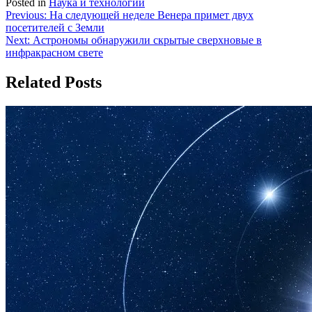
Posted in
Наука и технологии
Навигация
Previous:
На следующей неделе Венера примет двух
посетителей с Земли
по
Next:
Астрономы обнаружили скрытые сверхновые в
записям
инфракрасном свете
Related Posts