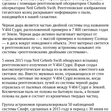
сделаны с помощью рентгеновской обсерватории Chandra и
обсерватории Neil Gehrels Swift. Рентгеновские изображения
гигантских колец раскрывают информацию о пыли,
находящейся в нашей галактике.
Черная дыра является частью двойной системы под названием
V404 Cygni, расположенной примерно в 7 800 световых годах
от Земли. Черная дыра активно вытягивает материал от
звезды-компаньона — с массой примерно в половину Солнца
— в диск вокруг невидимого объекта. Этот материал светится
в рентгеновских лучах, поэтому астрономы называют эти
системы «рентгеновскими двойными системами».
5 июня 2015 года Neil Gehrels Swift обнаружил вспышку
рентгеновского излучения от V404 Cygni. Взрыв создал
высокоэнергетические кольца из-за явления, известного как
световое эхо. Вместо звуковых волн, отражающихся от стен
каньона, световые эхо вокруг V404 Cygni возникли, когда
вспышка рентгеновских лучей из системы черной дыры
отразилась от пылевых облаков между V404 Cygni и Землей.
Космическая пыль не похожа на бытовую пыль, а больше
похожа на дым и состоит из крошечных твердых частиц.
Группа астрономов проанализировала 50 наблюдений
системы Свифт, сделанных в 2015 году в период с 30 июня по