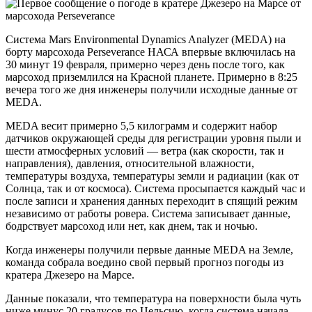
Система Mars Environmental Dynamics Analyzer (MEDA) на
борту марсохода Perseverance НАСА впервые включилась на
30 минут 19 февраля, примерно через день после того, как
марсоход приземлился на Красной планете. Примерно в 8:25
вечера того же дня инженеры получили исходные данные от
MEDA.
MEDA весит примерно 5,5 килограмм и содержит набор
датчиков окружающей среды для регистрации уровня пыли и
шести атмосферных условий — ветра (как скорости, так и
направления), давления, относительной влажности,
температуры воздуха, температуры земли и радиации (как от
Солнца, так и от космоса). Система просыпается каждый час и
после записи и хранения данных переходит в спящий режим
независимо от работы ровера. Система записывает данные,
бодрствует марсоход или нет, как днем, так и ночью.
Когда инженеры получили первые данные MEDA на Земле,
команда собрала воедино свой первый прогноз погоды из
кратера Джезеро на Марсе.
Данные показали, что температура на поверхности была чуть
ниже минус 20 градусов по Цельсию, когда система начала