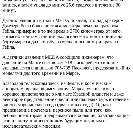
запись, а затем упала до минус 25,6 градусов в течение 30
минут.
Датчик радиации и пыли MEDA показал, что над кратером
Джезеро была более чистая атмосфера, чем над кратером
Гейла, примерно в то же время в 3700 километрах от него,
согласно отчетам станции экологического мониторинга на
борту марсохода Curiosity, размещенного внутри кратера
Гейла.
А датчики давления MEDA сообщили инженерам, что
давление на Марсе составляет 718 Паскалей, что вполне
укладывается в диапазон 705-735 Паскалей, предсказанный их
моделями для того времени на Марсе.
Благодаря телескопам здесь, на Земле, и космическим
аппаратам, вращающимся вокруг Марса, ученые имеют
хорошее представление о климате Красной планеты и даже
некоторое представление о величине пылевых бурь в течение
одного марсианского года (два земных года). Однако
предсказание подъема и переноса пыли или того, как
небольшие штормы превращаются в большие, охватывающие
всю планету, принесет пользу будущим научным и
исследовательским миссиям.