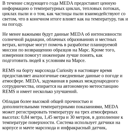
В течение следующего года MEDA предоставит ценную
информацию о температурных циклах, тепловых потоках,
циклах пыли и о том, как частицы пыли взаимодействуют со
светом, что в конечном итоге влияет как на температуру, так и
на погоду.
Не менее важными будут данные MEDA об интенсивности
солнечной радиации, облачных образованиях и местных
ветрах, которые могут помочь в разработке планируемой
миссии по возвращению образцов на Марс. Кроме того,
измерения помогут инженерам лучше понять, как
подготовить людей к условиям на Марсе.
REMS на борту марсохода Curiosity в настоящее время
предоставляет аналогичные ежедневные данные о погоде и
атмосфере. MEDA, задуманная в рамках международного
сотрудничества, опирается на автономную метеостанцию
REMS и имеет несколько улучшений.
Обладая более высокой общей прочностью и
дополнительными температурными показаниями, MEDA
может регистрировать температуру на трех атмосферных
высотах: 0,84 метра, 1,45 метра и 30 метров, в дополнение к
температуре поверхности. Система использует датчики на
корпусе и мачте марсохода и инфракрасный датчик,