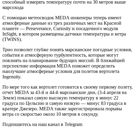
способный измерять температуру почти на 30 метров выше
марсохода
С помощью метеосводок MEDA инженеры теперь имеют
атмосферные данные из трех различных мест на Красной
планете — Perseverance, Curiosity и посадочного модуля
InSight, в котором размещены датчики температуры и ветра
(TWINS).
Трио позволит глубже понять марсианские погодные условия,
события и атмосферную турбулентность, которые могут
повлиять на планирование будущих миссий. В ближайшей
перспективе информация MEDA поможет определить
наилучшие атмосферные условия для полетов вертолета
Ingenuity.
По мере того как вертолет готовится к своему первому полету,
отчет MEDA за 43-й и 44-й марсианские дни, (3-4 апреля на
Земле) показал самую высокую температуру в минус 22
градуса по Цельсию и самую низкую — минус 83 градуса в
кратере Джезеро. MEDA также зарегистрировала порывы
ветра со скоростью около 10 метров в секунду.
Подпишитесь на наш канал в Telegram