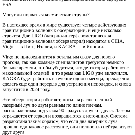
ESA
Могут ли порваться космические струны?
В настоящее время в мире существует четыре действующих
гравитационно-волновых обсерватории, и еще несколько
строятся. Две LIGO (лазерно-интерферометрическая
гравитационно-волновая обсерватория) находятся в США,
Virgo — в Пизе, Италия, и KAGRA — в Японии.
Virgo не присоединится к остальным сразу для нового
прогона, так как команде специалистов требуется немного
больше времени, чтобы убедиться, что детекторы работают с
максимальной отдачей, в то время как LIGO уже включился.
KAGRA будет работать в течение одного месяца, прежде чем
сделать еще один перерыв для устранения неполадок, и снова
запустится в 2024 году.
Эти обсерватории работают, посылая расщепленный
лазерный луч по двум равным по длине плечам,
расположенным под углом 90 градусов друг от друга. Лазеры
отражаются от зеркал и возвращаются к источнику. Система
разработана таким образом, что если два лазерных луча
прошли одинаковое расстояние, они полностью нейтрализуют
друг друга.