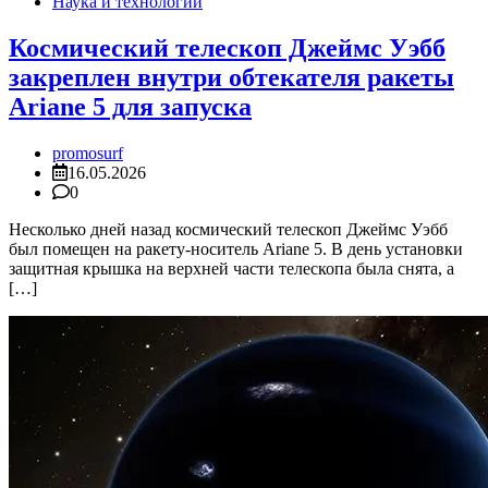
Наука и технологии
Космический телескоп Джеймс Уэбб
закреплен внутри обтекателя ракеты
Ariane 5 для запуска
promosurf
16.05.2026
0
Несколько дней назад космический телескоп Джеймс Уэбб
был помещен на ракету-носитель Ariane 5. В день установки
защитная крышка на верхней части телескопа была снята, а
[…]