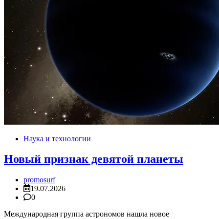
Наука и технологии
Новый признак девятой планеты
promosurf
19.07.2026
0
Международная группа астрономов нашла новое