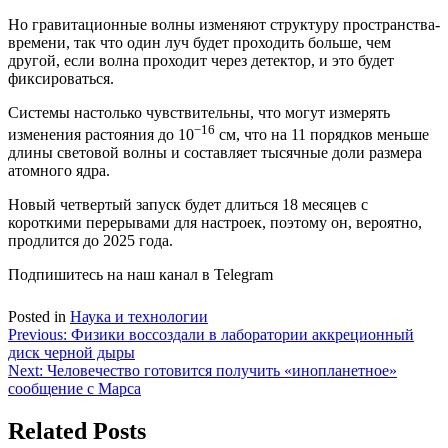
Но гравитационные волны изменяют структуру пространства-
времени, так что один луч будет проходить больше, чем
другой, если волна проходит через детектор, и это будет
фиксироваться.
Cистемы настолько чувствительны, что могут измерять
−16
изменения раcтояния до 10
см, что на 11 порядков меньше
длины световой волны и составляет тысячные доли размера
атомного ядра.
Новый четвертый запуск будет длиться 18 месяцев с
короткими перерывами для настроек, поэтому он, вероятно,
продлится до 2025 года.
Подпишитесь на наш канал в Telegram
Posted in
Наука и технологии
Навигация
Previous:
Физики воссоздали в лаборатории аккреционный
диск черной дыры
по
Next:
Человечество готовится получить «инопланетное»
записям
сообщение с Марса
Related Posts