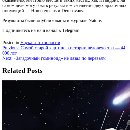
окаменелостей Homo erectus в таких местах, как Нгандонг, на
самом деле могут быть результатом смешения двух архаичных
популяций — Homo erectus и Denisovans.
Результаты были опубликованы в журнале Nature.
Подпишитесь на наш канал в Telegram
Posted in
Наука и технологии
Навигация
Previous:
Самой старой картине в истории человечества — 44
000 лет
по
Next:
«Загадочный гоминоид» не лазал по деревьям
записям
Related Posts