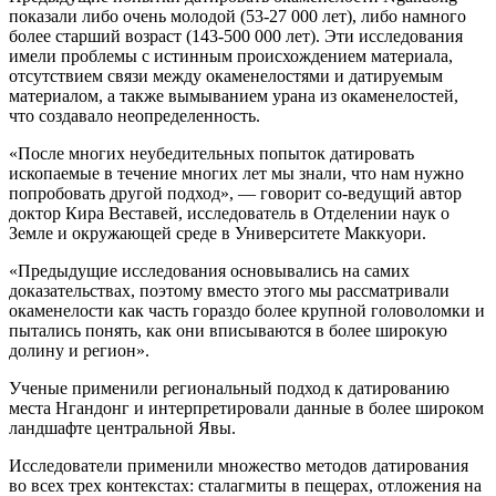
показали либо очень молодой (53-27 000 лет), либо намного
более старший возраст (143-500 000 лет). Эти исследования
имели проблемы с истинным происхождением материала,
отсутствием связи между окаменелостями и датируемым
материалом, а также вымыванием урана из окаменелостей,
что создавало неопределенность.
«После многих неубедительных попыток датировать
ископаемые в течение многих лет мы знали, что нам нужно
попробовать другой подход», — говорит со-ведущий автор
доктор Кира Веставей, исследователь в Отделении наук о
Земле и окружающей среде в Университете Маккуори.
«Предыдущие исследования основывались на самих
доказательствах, поэтому вместо этого мы рассматривали
окаменелости как часть гораздо более крупной головоломки и
пытались понять, как они вписываются в более широкую
долину и регион».
Ученые применили региональный подход к датированию
места Нгандонг и интерпретировали данные в более широком
ландшафте центральной Явы.
Исследователи применили множество методов датирования
во всех трех контекстах: сталагмиты в пещерах, отложения на