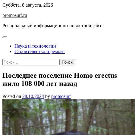
Skip
Суббота, 8 августа, 2026
to
promosurf.ru
content
Региональный информационно-новостной сайт
Наука и технологии
Строительство и ремонт
Найти:
Последнее поселение Homo erectus
жило 108 000 лет назад
Posted on
28.10.2024
by
promosurf