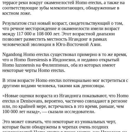
террасе реки вокруг окаменелостей Homo erectus, а также на
соответствующие зубы млекопитающих, обнаруженные в
костном ложе.
Результатом стал новый возраст, свидетельствующий о том,
что речное месторождение и окаменелости имели возраст
между 117 000 и 108 000 лет. Этот возрастной диапазон
позволяет разместить местность Нгандонг в рамках
человеческой эволюции в Юго-Восточной Азии.
Ngandong Homo erectus существовал примерно в то же время,
что и Homo floresiensis в Индонезии, и недавно открытый
Homo luzonensis на Филиппинах, оба из которых имеют
некоторые черты Homo erectus.
В этом возрасте Homo erectus потенциально мог встретиться с
другими видами человека, такими как денисовцы.
«Новые оценки возраста из Нгандонга показывают, что Homo
erectus и Denisovans, вероятно, частично совпадают в регионе
или, по крайней мере, встречались в это время, раньше, чем
100 000 лет назад», — сказали исследователи.
Это может означать, что некоторые из уникальных черт,
которые были обнаружены в черепах очень поздних