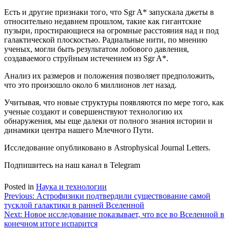
Есть и другие признаки того, что Sgr A* запускала джеты в
относительно недавнем прошлом, такие как гигантские
пузыри, простирающиеся на огромные расстояния над и под
галактической плоскостью. Радиальные нити, по мнению
ученых, могли быть результатом лобового давления,
создаваемого струйным истечением из Sgr A*.
Анализ их размеров и положения позволяет предположить,
что это произошло около 6 миллионов лет назад.
Учитывая, что новые структуры появляются по мере того, как
ученые создают и совершенствуют технологию их
обнаружения, мы еще далеки от полного знания истории и
динамики центра нашего Млечного Пути.
Исследование опубликовано в Astrophysical Journal Letters.
Подпишитесь на наш канал в Telegram
Posted in
Наука и технологии
Навигация
Previous:
Астрофизики подтвердили существование самой
тусклой галактики в ранней Вселенной
по
Next:
Новое исследование показывает, что все во Вселенной в
записям
конечном итоге испарится