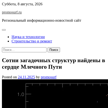
Skip
Суббота, 8 августа, 2026
to
promosurf.ru
content
Региональный информационно-новостной сайт
Наука и технологии
Строительство и ремонт
Найти:
Сотни загадочных структур найдены в
сердце Млечного Пути
Posted on
24.11.2025
by
promosurf