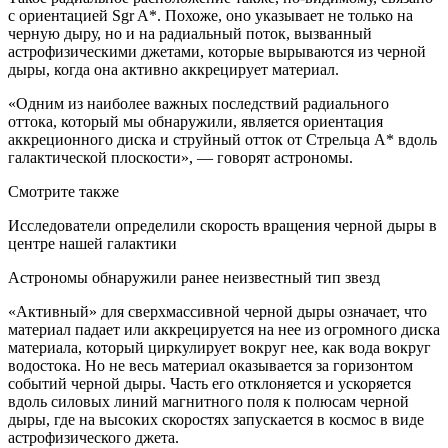
с ориентацией Sgr A*. Похоже, оно указывает не только на
черную дыру, но и на радиальный поток, вызванный
астрофизическими джетами, которые вырываются из черной
дыры, когда она активно аккрецирует материал.
«Одним из наиболее важных последствий радиального
оттока, который мы обнаружили, является ориентация
аккреционного диска и струйный отток от Стрельца A* вдоль
галактической плоскости», — говорят астрономы.
Смотрите также
Исследователи определили скорость вращения черной дыры в
центре нашей галактики
Астрономы обнаружили ранее неизвестный тип звезд
«Активный» для сверхмассивной черной дыры означает, что
материал падает или аккрецируется на нее из огромного диска
материала, который циркулирует вокруг нее, как вода вокруг
водостока. Но не весь материал оказывается за горизонтом
событий черной дыры. Часть его отклоняется и ускоряется
вдоль силовых линий магнитного поля к полюсам черной
дыры, где на высоких скоростях запускается в космос в виде
астрофизического джета.