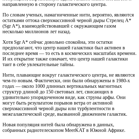
направленную в сторону галактического центра.
По словам ученых, намагниченные нити, вероятно, являются
остатками оттока сверхмассивной черной дыры Стрелец A*
(Sgr A*), взаимодействовавшей с окружающим газом
несколько миллионов лет назад.
Хотя Sgr A* сейчас довольно спокойна, эти остатки
предполагают, что центр нашей галактики был активен в
последнее время — то есть в космических масштабах времени.
И их открытие также означает, что центр нашей галактики
таит в себе увлекательные тайны.
Нити, плавающие вокруг галактического центра, не являются
чем-то новым. Фактически, они были обнаружены в 1980-х
годах — около 1000 длинных вертикальных магнитных
структур длиной до 150 световых лет, свисающих в
удивительно упорядоченном виде, как струны арфы. Они
могут быть результатом порывов ветра от активной
сверхмассивной черной дыры или турбулентности в
межгалактической среде, вызванной движением галактик.
Новая популяция нитей была обнаружена в данных,
собранных радиотелескопом MeerKAT в Южной Африке.