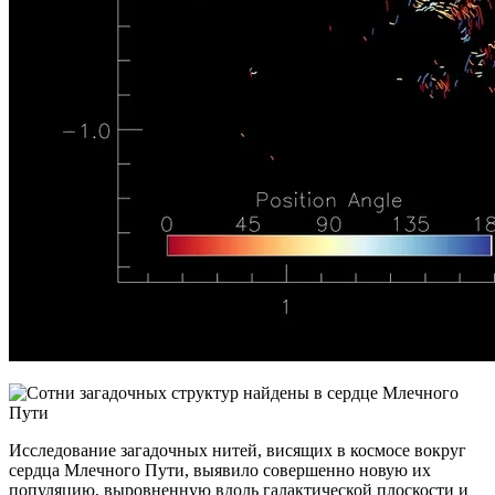
Исследование загадочных нитей, висящих в космосе вокруг
сердца Млечного Пути, выявило совершенно новую их
популяцию, выровненную вдоль галактической плоскости и