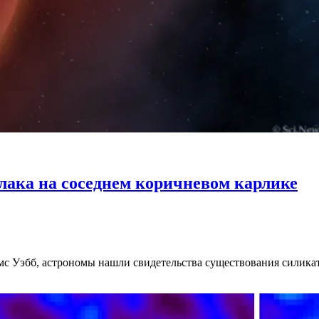
лака на соседнем коричневом карлике
с Уэбб, астрономы нашли свидетельства существования силикатн