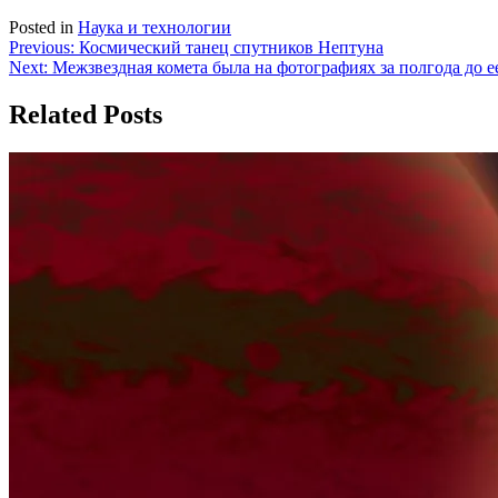
Posted in
Наука и технологии
Навигация
Previous:
Космический танец спутников Нептуна
Next:
Межзвездная комета была на фотографиях за полгода до е
по
записям
Related Posts