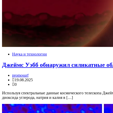
Наука и технологии
Джеймс Уэбб обнаружил силикатные об
promosurf
19.08.2025
0
Используя спектральные данные космического телескопа Джейм
диоксида углерода, натрия и калия в […]