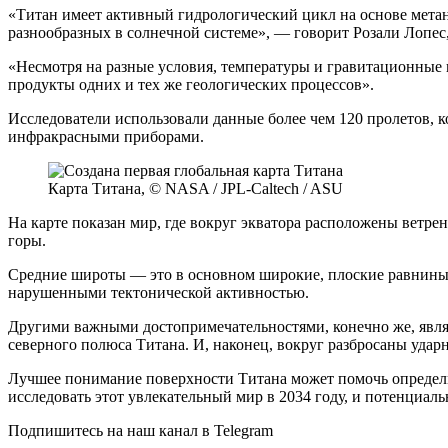
«Титан имеет активный гидрологический цикл на основе метан
разнообразных в солнечной системе», — говорит Розали Лопес
«Несмотря на разные условия, температуры и гравитационные
продукты одних и тех же геологических процессов».
Исследователи использовали данные более чем 120 пролетов, 
инфракрасными приборами.
Карта Титана, © NASA / JPL-Caltech / ASU
На карте показан мир, где вокруг экватора расположены ветр
горы.
Средние широты — это в основном широкие, плоские равнины,
нарушенными тектонической активностью.
Другими важными достопримечательностями, конечно же, являю
северного полюса Титана. И, наконец, вокруг разбросаны уда
Лучшее понимание поверхности Титана может помочь определит
исследовать этот увлекательный мир в 2034 году, и потенциал
Подпишитесь на наш канал в Telegram