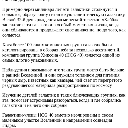
Примерно через миллиард лет эти галактики столкнутся и
сольются, образуя одну гигантскую эллиптическую галактику.
В свой 32-й день рождения космический телескоп «Хаббл»
запечатлел эти галактики в особый момент их жизни, когда
они сближаются и продолжают свое движение, но до того, как
сольются.
Хотя более 100 таких компактных групп галактик были
каталогизированы в обзорах неба за несколько десятилетий,
компактная группа Хиксона 40 (HCG 40) является одной из
самых плотно упакованных.
Наблюдения показывают, что таких групп могло быть больше
в ранней Вселенной, и они служили топливом для питания
черных дыр, известных как квазары, чей свет от перегретого
раздувающегося материала распространялся по космосу.
Изучение деталей галактик в таких близлежащих группах, как
эта, помогает астрономам разобраться, когда и где собрались
галактики и из чего они собраны.
Галактики-члены HCG 40 заметно изолированы в своем
маленьком участке Вселенной в направлении созвездия
Гидры.