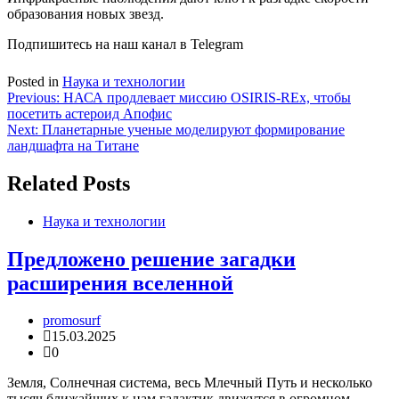
образования новых звезд.
Подпишитесь на наш канал в Telegram
Posted in
Наука и технологии
Навигация
Previous:
НАСА продлевает миссию OSIRIS-REx, чтобы
посетить астероид Апофис
по
Next:
Планетарные ученые моделируют формирование
записям
ландшафта на Титане
Related Posts
Наука и технологии
Предложено решение загадки
расширения вселенной
promosurf
15.03.2025
0
Земля, Солнечная система, весь Млечный Путь и несколько
тысяч ближайших к нам галактик движутся в огромном