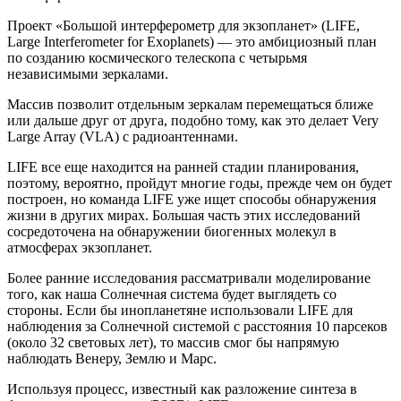
Проект «Большой интерферометр для экзопланет» (LIFE,
Large Interferometer for Exoplanets) — это амбициозный план
по созданию космического телескопа с четырьмя
независимыми зеркалами.
Массив позволит отдельным зеркалам перемещаться ближе
или дальше друг от друга, подобно тому, как это делает Very
Large Array (VLA) с радиоантеннами.
LIFE все еще находится на ранней стадии планирования,
поэтому, вероятно, пройдут многие годы, прежде чем он будет
построен, но команда LIFE уже ищет способы обнаружения
жизни в других мирах. Большая часть этих исследований
сосредоточена на обнаружении биогенных молекул в
атмосферах экзопланет.
Более ранние исследования рассматривали моделирование
того, как наша Солнечная система будет выглядеть со
стороны. Если бы инопланетяне использовали LIFE для
наблюдения за Солнечной системой с расстояния 10 парсеков
(около 32 световых лет), то массив смог бы напрямую
наблюдать Венеру, Землю и Марс.
Используя процесс, известный как разложение синтеза в