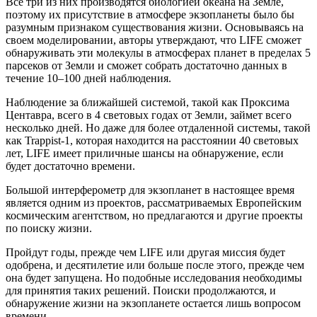
Все три из них производятся биологией океана на Земле,
поэтому их присутствие в атмосфере экзопланеты было бы
разумным признаком существования жизни. Основываясь на
своем моделировании, авторы утверждают, что LIFE сможет
обнаруживать эти молекулы в атмосферах планет в пределах 5
парсеков от Земли и сможет собрать достаточно данных в
течение 10–100 дней наблюдения.
Наблюдение за ближайшей системой, такой как Проксима
Центавра, всего в 4 световых годах от Земли, займет всего
несколько дней. Но даже для более отдаленной системы, такой
как Trappist-1, которая находится на расстоянии 40 световых
лет, LIFE имеет приличные шансы на обнаружение, если
будет достаточно времени.
Большой интерферометр для экзопланет в настоящее время
является одним из проектов, рассматриваемых Европейским
космическим агентством, но предлагаются и другие проекты
по поиску жизни.
Пройдут годы, прежде чем LIFE или другая миссия будет
одобрена, и десятилетие или больше после этого, прежде чем
она будет запущена. Но подобные исследования необходимы
для принятия таких решений. Поиски продолжаются, и
обнаружение жизни на экзопланете остается лишь вопросом
времени.