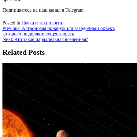
Подпишитесь на наш канал в Telegram
Posted in
Наука и технологии
Навигация
Previous:
Астрономы обнаружили загадочный объект,
которого не должно существовать
по
Next:
Что такое параллельная вселенная?
записям
Related Posts