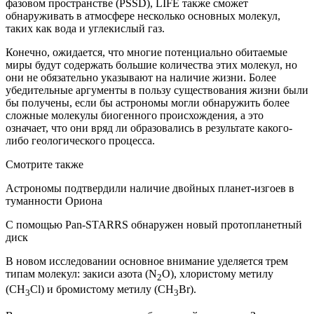
фазовом пространстве (PSSD), LIFE также сможет
обнаруживать в атмосфере несколько основных молекул,
таких как вода и углекислый газ.
Конечно, ожидается, что многие потенциально обитаемые
миры будут содержать большие количества этих молекул, но
они не обязательно указывают на наличие жизни. Более
убедительные аргументы в пользу существования жизни были
бы получены, если бы астрономы могли обнаружить более
сложные молекулы биогенного происхождения, а это
означает, что они вряд ли образовались в результате какого-
либо геологического процесса.
Смотрите также
Астрономы подтвердили наличие двойных планет-изгоев в
туманности Ориона
С помощью Pan-STARRS обнаружен новый протопланетный
диск
В новом исследовании основное внимание уделяется трем
типам молекул: закиси азота (N
O), хлористому метилу
2
(CH
Cl) и бромистому метилу (CH
Br).
3
3