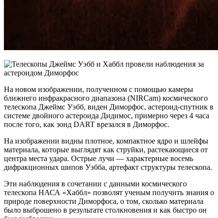
На новом изображении, полученном с помощью камеры
ближнего инфракрасного диапазона (NIRCam) космического
телескопа Джеймс Уэбб, виден Диморфос, астероид-спутник в
системе двойного астероида Дидимос, примерно через 4 часа
после того, как зонд DART врезался в Диморфос.
На изображении видны плотное, компактное ядро ​​и шлейфы
материала, которые выглядят как струйки, растекающиеся от
центра места удара. Острые лучи — характерные восемь
дифракционных шипов Уэбба, артефакт структуры телескопа.
Эти наблюдения в сочетании с данными космического
телескопа НАСА «Хаббл» позволят ученым получить знания о
природе поверхности Диморфоса, о том, сколько материала
было выброшено в результате столкновения и как быстро он