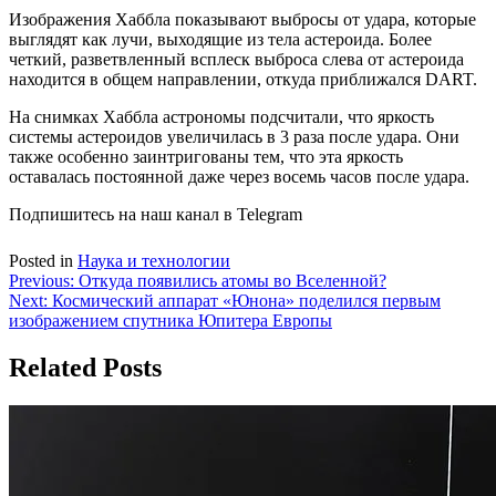
Изображения Хаббла показывают выбросы от удара, которые
выглядят как лучи, выходящие из тела астероида. Более
четкий, разветвленный всплеск выброса слева от астероида
находится в общем направлении, откуда приближался DART.
На снимках Хаббла астрономы подсчитали, что яркость
системы астероидов увеличилась в 3 раза после удара. Они
также особенно заинтригованы тем, что эта яркость
оставалась постоянной даже через восемь часов после удара.
Подпишитесь на наш канал в Telegram
Posted in
Наука и технологии
Навигация
Previous:
Откуда появились атомы во Вселенной?
Next:
Космический аппарат «Юнона» поделился первым
по
изображением спутника Юпитера Европы
записям
Related Posts