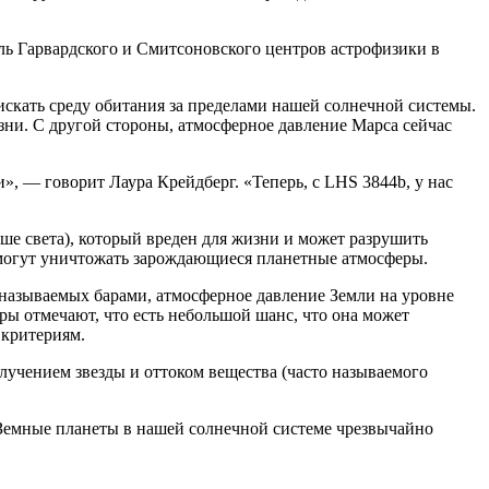
ель Гарвардского и Смитсоновского центров астрофизики в
искать среду обитания за пределами нашей солнечной системы.
зни. С другой стороны, атмосферное давление Марса сейчас
», — говорит Лаура Крейдберг. «Теперь, с LHS 3844b, у нас
ше света), который вреден для жизни и может разрушить
 могут уничтожать зарождающиеся планетные атмосферы.
называемых барами, атмосферное давление Земли на уровне
оры отмечают, что есть небольшой шанс, что она может
 критериям.
злучением звезды и оттоком вещества (часто называемого
«Земные планеты в нашей солнечной системе чрезвычайно