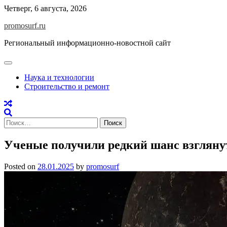
Skip
Четверг, 6 августа, 2026
to
promosurf.ru
content
Региональный информационно-новостной сайт
Наука и технологии
Строительство и ремонт
Найти:
Ученые получили редкий шанс взгляну
Posted on
28.01.2025
by
promosurf