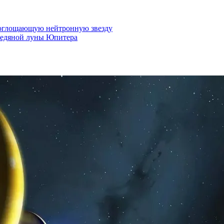
поглощающую нейтронную звезду
ледяной луны Юпитера