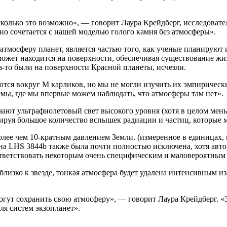
сколько это возможно», — говорит Лаура Крейдберг, исследоват
но сочетается с нашей моделью голого камня без атмосферы».
тмосферу планет, является частью того, как ученые планируют 
может находится на поверхности, обеспечивая существование жи
да-то были на поверхности Красной планеты, исчезли.
ются вокруг M карликов, но мы не могли изучить их эмпирически
емы, где мы впервые можем наблюдать, что атмосферы там нет».
ют ультрафиолетовый свет высокого уровня (хотя в целом мень
рируя большое количество вспышек радиации и частиц, которые
ее чем 10-кратным давлением Земли. (измеренное в единицах, 
и на LHS 3844b также была почти полностью исключена, хотя авт
оответствовать некоторым очень специфическим и маловероятным
близко к звезде, тонкая атмосфера будет удалена интенсивным и
могут сохранить свою атмосферу», — говорит Лаура Крейдберг. 
ля систем экзопланет».