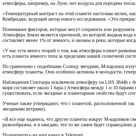
атмосферы, например, на Луне, нет воздуха для передачи тепла.
«Температурный контраст на этой планете настолько велик, на
Кембридже, ведущий автор нового исследования. «Это прекрас
Понимание факторов, которые могут сохранить или разрушить а
Атмосфера Земли является причиной, по которой жидкая вода 
составляет менее 1% от земного, и океаны и реки, которые ког
«У нас есть много теорий о том, как атмосферы планет развива
есть планета земного типа за пределами нашей солнечной сист
По сравнению с подобными Солнцу звездами, M-карлики излуча
атмосферу планеты. Они особенно активны в молодости, гене
Наблюдения Спитцера исключили атмосферу на LHS 3844b с бол
моря составляет около 1 бара.) Атмосфера между 1 и 10 барам
существовать, если звездные и планетарные свойства будут с
Ученые также утверждают, что с планетой, расположенной так 
звездными ветрами).
«Я все еще надеюсь, что другие планеты вокруг М-карликов с
разнообразны, и я ожидаю, что то же самое будет справедливо д
Подпишитесь на наш канал в Telegram