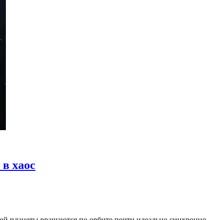
 в хаос
рой планеты вращаются по орбите почти идеально синхронно