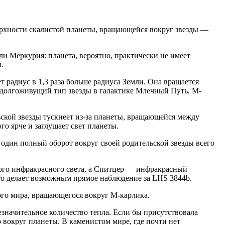
верхности скалистой планеты, вращающейся вокруг звезды —
и Меркурия: планета, вероятно, практически не имеет
.
 радиус в 1,3 раза больше радиуса Земли. Она вращается
и долгоживущий тип звезды в галактике Млечный Путь, M-
ской звезды тускнеет из-за планеты, вращающейся между
го ярче и заглушает свет планеты.
один полный оборот вокруг своей родительской звезды всего
ного инфракрасного света, а Спитцер — инфракрасный
то делает возможным прямое наблюдение за ​​LHS 3844b.
ого мира, вращающегося вокруг М-карлика.
значительное количество тепла. Если бы присутствовала
 вокруг планеты. В каменистом мире, где почти нет