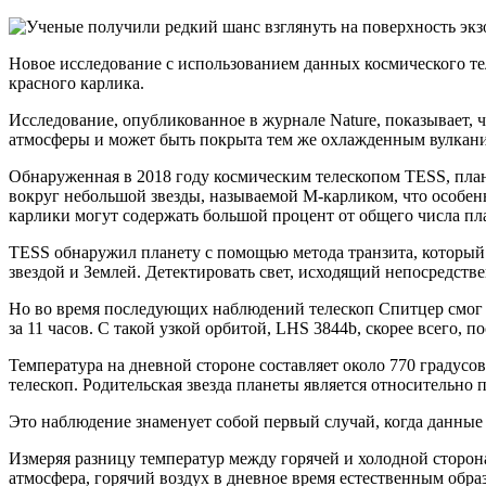
Новое исследование с использованием данных космического те
красного карлика.
Исследование, опубликованное в журнале Nature, показывает, 
атмосферы и может быть покрыта тем же охлажденным вулкани
Обнаруженная в 2018 году космическим телескопом TESS, плане
вокруг небольшой звезды, называемой M-карликом, что особен
карлики могут содержать большой процент от общего числа пла
TESS обнаружил планету с помощью метода транзита, который 
звездой и Землей. Детектировать свет, исходящий непосредств
Но во время последующих наблюдений телескоп Спитцер смог о
за 11 часов. С такой узкой орбитой, LHS 3844b, скорее всего, п
Температура на дневной стороне составляет около 770 градус
телескоп. Родительская звезда планеты является относительно 
Это наблюдение знаменует собой первый случай, когда данны
Измеряя разницу температур между горячей и холодной сторон
атмосфера, горячий воздух в дневное время естественным обра