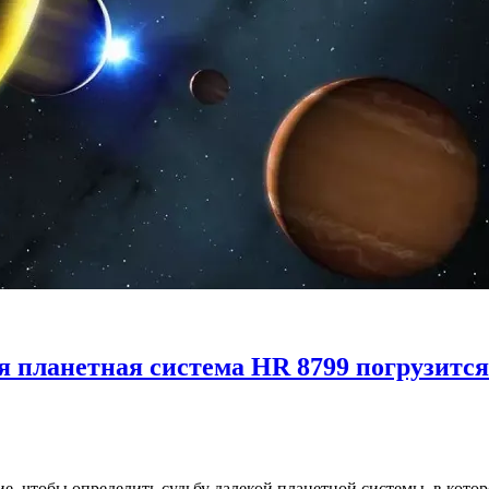
 планетная система HR 8799 погрузится
, чтобы определить судьбу далекой планетной системы, в кото