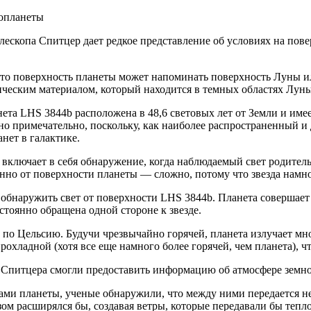
лескопа Спитцер дает редкое представление об условиях на по
что поверхность планеты может напоминать поверхность Луны ил
ческим материалом, который находится в темных областях Луны
та LHS 3844b расположена в 48,6 световых лет от Земли и имеет
но примечательно, поскольку, как наиболее распространенный 
нет в галактике.
включает в себя обнаружение, когда наблюдаемый свет родитель
енно от поверхности планеты — сложно, потому что звезда намно
бнаружить свет от поверхности LHS 3844b. Планета совершает 
остоянно обращена одной стороне к звезде.
ов по Цельсию. Будучи чрезвычайно горячей, планета излучает м
прохладной (хотя все еще намного более горячей, чем планета), ч
е Спитцера смогли предоставить информацию об атмосфере земн
ами планеты, ученые обнаружили, что между ними передается не
зом расширялся бы, создавая ветры, которые передавали бы тепло