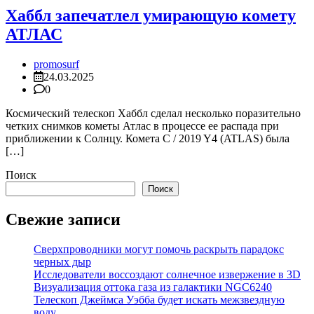
Хаббл запечатлел умирающую комету
АТЛАС
promosurf
24.03.2025
0
Космический телескоп Хаббл сделал несколько поразительно
четких снимков кометы Атлас в процессе ее распада при
приближении к Солнцу. Комета C / 2019 Y4 (ATLAS) была
[…]
Поиск
Поиск
Свежие записи
Сверхпроводники могут помочь раскрыть парадокс
черных дыр
Исследователи воссоздают солнечное извержение в 3D
Визуализация оттока газа из галактики NGC6240
Телескоп Джеймса Уэбба будет искать межзвездную
воду