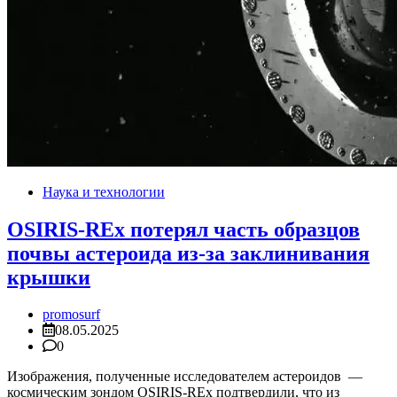
Наука и технологии
OSIRIS-REx потерял часть образцов
почвы астероида из-за заклинивания
крышки
promosurf
08.05.2025
0
Изображения, полученные исследователем астероидов —
космическим зондом OSIRIS-REx подтвердили, что из