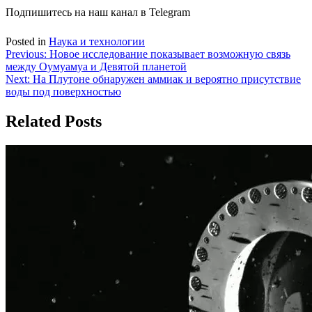
Подпишитесь на наш канал в Telegram
Posted in
Наука и технологии
Навигация
Previous:
Новое исследование показывает возможную связь
между Оумуамуа и Девятой планетой
по
Next:
На Плутоне обнаружен аммиак и вероятно присутствие
записям
воды под поверхностью
Related Posts