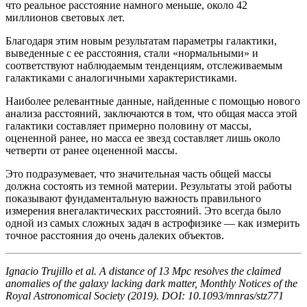
что реальное расстояние намного меньше, около 42
миллионов световых лет.
Благодаря этим новым результатам параметры галактики,
выведенные с ее расстояния, стали «нормальными» и
соответствуют наблюдаемым тенденциям, отслеживаемым
галактиками с аналогичными характеристиками.
Наиболее релевантные данные, найденные с помощью нового
анализа расстояний, заключаются в том, что общая масса этой
галактики составляет примерно половину от массы,
оцененной ранее, но масса ее звезд составляет лишь около
четверти от ранее оцененной массы.
Это подразумевает, что значительная часть общей массы
должна состоять из темной материи. Результаты этой работы
показывают фундаментальную важность правильного
измерения внегалактических расстояний. Это всегда было
одной из самых сложных задач в астрофизике — как измерить
точное расстояния до очень далеких объектов.
Ignacio Trujillo et al. A distance of 13 Mpc resolves the claimed
anomalies of the galaxy lacking dark matter, Monthly Notices of the
Royal Astronomical Society (2019). DOI: 10.1093/mnras/stz771