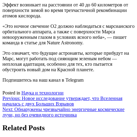
Эффект возникает на расстоянии от 40 до 60 километров от
поверхности зимой во время трехчастичной рекомбинации
атомов кислорода.
«Это ночное свечение O2 должно наблюдаться с марсианского
орбитального аппарата, а также с поверхности Марса
невооруженным глазом в условиях ясного неба», — пишет
команда в статье для Nature Astronomy.
Это означает, что будущие астронавты, которые прибудут на
Марс, могут работать под сияющим зеленым небом —
неплохая адаптация, особенно для тех, кто пытается
обустроить новый дом на Красной планете.
Подпишитесь на наш канал в Telegram
Posted in
Наука и технологии
Навигация
Previous:
Новое исследование утверждает, что Вселенная
началась с двух Больших Взрывов
по
Next:
Обнаружены чрезвычайно энергичные космические
записям
лучи, но без очевидного источника
Related Posts