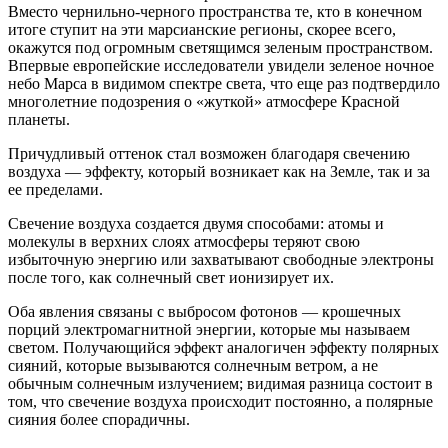
Вместо чернильно-черного пространства те, кто в конечном
итоге ступит на эти марсианские регионы, скорее всего,
окажутся под огромным светящимся зеленым пространством.
Впервые европейские исследователи увидели зеленое ночное
небо Марса в видимом спектре света, что еще раз подтвердило
многолетние подозрения о «жуткой» атмосфере Красной
планеты.
Причудливый оттенок стал возможен благодаря свечению
воздуха — эффекту, который возникает как на Земле, так и за
ее пределами.
Свечение воздуха создается двумя способами: атомы и
молекулы в верхних слоях атмосферы теряют свою
избыточную энергию или захватывают свободные электроны
после того, как солнечный свет ионизирует их.
Оба явления связаны с выбросом фотонов — крошечных
порций электромагнитной энергии, которые мы называем
светом. Получающийся эффект аналогичен эффекту полярных
сияний, которые вызываются солнечным ветром, а не
обычным солнечным излучением; видимая разница состоит в
том, что свечение воздуха происходит постоянно, а полярные
сияния более спорадичны.