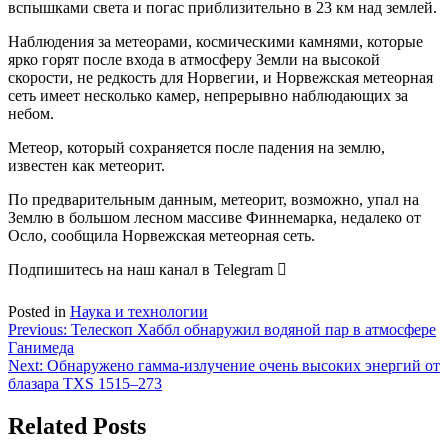
вспышками света и погас приблизительно в
23 км над землей.
Наблюдения за метеорами, космическими камнями, которые
ярко горят после входа в атмосферу Земли на высокой
скорости, не редкость для Норвегии, и Норвежская метеорная
сеть имеет несколько камер, непрерывно наблюдающих за
небом.
Метеор, который сохраняется после падения на землю,
известен как метеорит.
По предварительным данным, метеорит, возможно, упал на
Землю в большом лесном массиве Финнемарка, недалеко от
Осло, сообщила Норвежская метеорная сеть.
Подпишитесь на наш канал в Telegram
Posted in
Наука и технологии
Навигация
Previous:
Телескоп Хаббл обнаружил водяной пар в атмосфере
Ганимеда
по
Next:
Обнаружено гамма-излучение очень высоких энергий от
записям
блазара TXS 1515–273
Related Posts