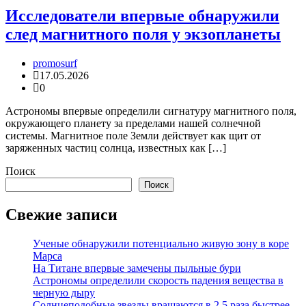
Исследователи впервые обнаружили
след магнитного поля у экзопланеты
promosurf
17.05.2026
0
Астрономы впервые определили сигнатуру магнитного поля,
окружающего планету за пределами нашей солнечной
системы. Магнитное поле Земли действует как щит от
заряженных частиц солнца, известных как […]
Поиск
Поиск
Свежие записи
Ученые обнаружили потенциально живую зону в коре
Марса
На Титане впервые замечены пыльные бури
Астрономы определили скорость падения вещества в
черную дыру
Солнцеподобные звезды вращаются в 2,5 раза быстрее