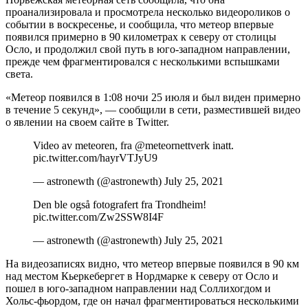
проанализировала и просмотрела несколько видеороликов о
событии в воскресенье, и сообщила, что метеор впервые
появился примерно в 90 километрах к северу от столицы
Осло, и продолжил свой путь в юго-западном направлении,
прежде чем фрагментировался с несколькими вспышками
света.
«Метеор появился в 1:08 ночи 25 июля и был виден примерно
в течение 5 секунд», — сообщили в сети, разместившей видео
о явлении на своем сайте в Twitter.
Video av meteoren, fra @meteornettverk inatt.
pic.twitter.com/hayrVTJyU9
— astronewth (@astronewth) July 25, 2021
Den ble også fotografert fra Trondheim!
pic.twitter.com/Zw2SSW8I4F
— astronewth (@astronewth) July 25, 2021
На видеозаписях видно, что метеор впервые появился в 90 км
над местом Кьеркебергет в Нордмарке к северу от Осло и
пошел в юго-западном направлении над Соллихогдом и
Хольс-фьордом, где он начал фрагментироваться несколькими