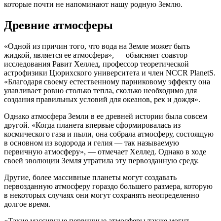
которые почти не напоминают нашу родную Землю.
Древние атмосферы
«Одной из причин того, что вода на Земле может быть
жидкой, является ее атмосфера», — объясняет соавтор
исследования Равит Хеллед, профессор теоретической
астрофизики Цюрихского университета и член NCCR PlanetS.
«Благодаря своему естественному парниковому эффекту она
улавливает ровно столько тепла, сколько необходимо для
создания правильных условий для океанов, рек и дождя».
Однако атмосфера Земли в ее древней истории была совсем
другой. «Когда планета впервые сформировалась из
космического газа и пыли, она собрала атмосферу, состоящую
в основном из водорода и гелия — так называемую
первичную атмосферу», — отмечает Хеллед. Однако в ходе
своей эволюции Земля утратила эту первозданную среду.
Другие, более массивные планеты могут создавать
первозданную атмосферу гораздо большего размера, которую
в некоторых случаях они могут сохранять неопределенно
долгое время.
«Такие массивные первичные атмосферы также могут